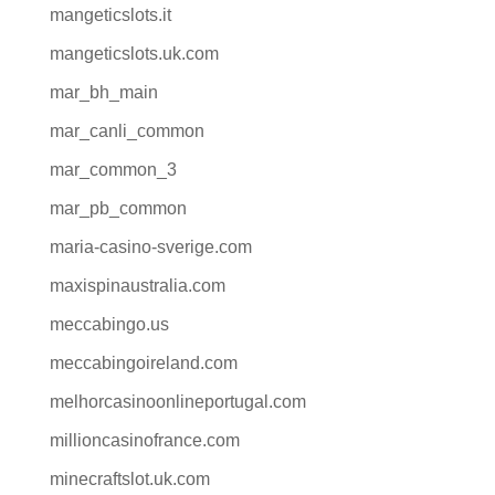
mangeticslots.it
mangeticslots.uk.com
mar_bh_main
mar_canli_common
mar_common_3
mar_pb_common
maria-casino-sverige.com
maxispinaustralia.com
meccabingo.us
meccabingoireland.com
melhorcasinoonlineportugal.com
millioncasinofrance.com
minecraftslot.uk.com