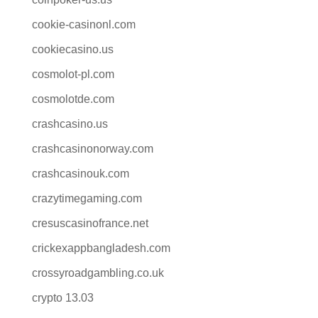
cookie-casinonl.com
cookiecasino.us
cosmolot-pl.com
cosmolotde.com
crashcasino.us
crashcasinonorway.com
crashcasinouk.com
crazytimegaming.com
cresuscasinofrance.net
crickexappbangladesh.com
crossyroadgambling.co.uk
crypto 13.03