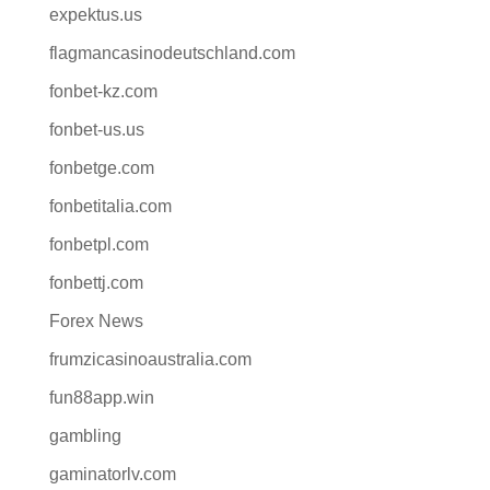
expektus.us
flagmancasinodeutschland.com
fonbet-kz.com
fonbet-us.us
fonbetge.com
fonbetitalia.com
fonbetpl.com
fonbettj.com
Forex News
frumzicasinoaustralia.com
fun88app.win
gambling
gaminatorlv.com