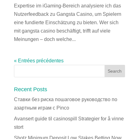
Expertise im iGaming-Bereich analysiere ich das
Nutzerfeedback zu Gangsta Casino, um Spielern
eine fundierte Einschätzung zu bieten. Wer sich
mit gangsta casino beschäftigt, trifft auf viele
Meinungen – doch welche...
« Entrées précédentes
Recent Posts
Ставки без риска пошаговое руководство по
азартным играм с Pinco
Avansert guide til casinospill Strategier for å vinne
stort
Shotz Minimum Deposit Low Stakes Betting Now