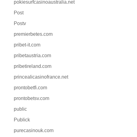
pokiesurfcasinoaustralia.net
Post
Postv
premierbetes.com
pribet-it.com
pribetaustria.com
pribetireland.com
princealicasinofrance.net
prontobetfi.com
prontobetsv.com
public
Publick
purecasinouk.com