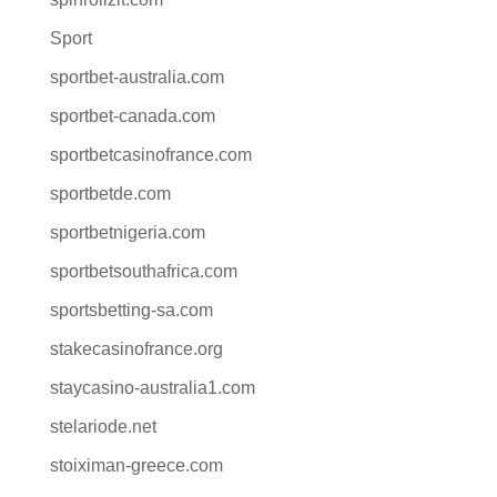
Sport
sportbet-australia.com
sportbet-canada.com
sportbetcasinofrance.com
sportbetde.com
sportbetnigeria.com
sportbetsouthafrica.com
sportsbetting-sa.com
stakecasinofrance.org
staycasino-australia1.com
stelariode.net
stoiximan-greece.com