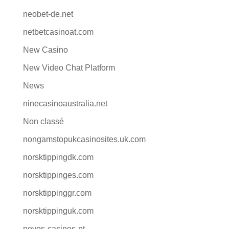
neobet-de.net
netbetcasinoat.com
New Casino
New Video Chat Platform
News
ninecasinoaustralia.net
Non classé
nongamstopukcasinosites.uk.com
norsktippingdk.com
norsktippinges.com
norsktippinggr.com
norsktippinguk.com
novos-casinos-pt