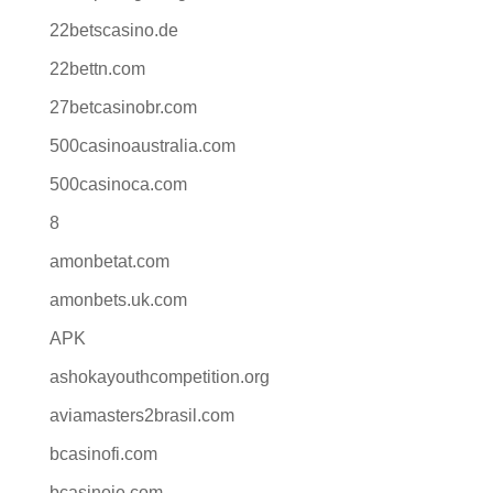
22betscasino.de
22bettn.com
27betcasinobr.com
500casinoaustralia.com
500casinoca.com
8
amonbetat.com
amonbets.uk.com
APK
ashokayouthcompetition.org
aviamasters2brasil.com
bcasinofi.com
bcasinoie.com