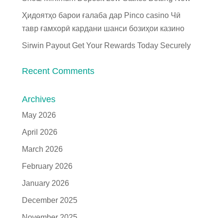
Ҳидоятҳо барои ғалаба дар Pinco casino Чӣ
тавр ғамхорӣ кардани шанси бозиҳои казино
Sirwin Payout Get Your Rewards Today Securely
Recent Comments
Archives
May 2026
April 2026
March 2026
February 2026
January 2026
December 2025
November 2025