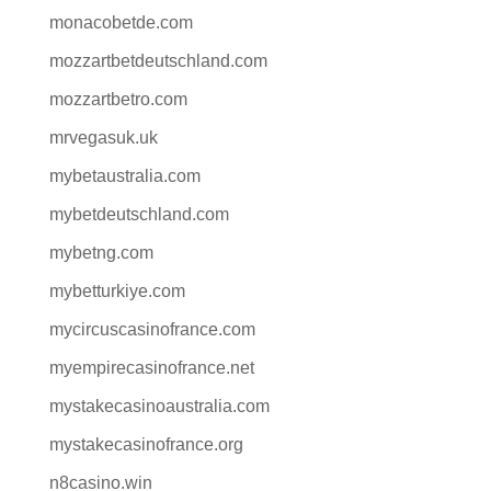
monacobetde.com
mozzartbetdeutschland.com
mozzartbetro.com
mrvegasuk.uk
mybetaustralia.com
mybetdeutschland.com
mybetng.com
mybetturkiye.com
mycircuscasinofrance.com
myempirecasinofrance.net
mystakecasinoaustralia.com
mystakecasinofrance.org
n8casino.win