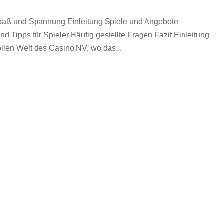
Spaß und Spannung Einleitung Spiele und Angebote
 Tipps für Spieler Häufig gestellte Fragen Fazit Einleitung
llen Welt des Casino NV, wo das...