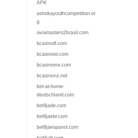
APK
ashokayouthcompetition.or
g
aviamasters2brasil.com
bcasinofi.com
bcasinoie.com
bcasinomx.com
bcasinonz.net
bet-at-home-
deutschland.com
bet9jade.com
bet9jaebr.com
bet9jaespanol.com
bet9jafr.com