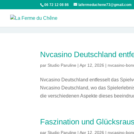
06 72 12 08 86
lafermeduchene73@gmail.com
Nvcasino Deutschland entfe
par
Studio Paruline
|
Apr 12, 2026
|
nvcasino-bon
Nvcasino Deutschland entfesselt das Spiel
Nvcasino Deutschland, wo das Spielerlebnis
die verschiedenen Aspekte dieses beeindru
Faszination und Glücksrau
par
Studio Paruline
|
Apr 12, 2026
|
nvcasino-bon