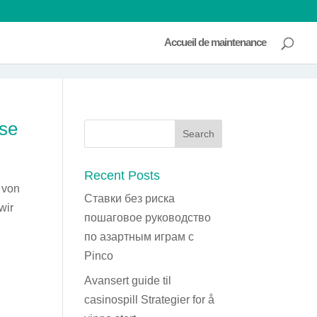
Accueil de maintenance
sse
Recent Posts
 von
Ставки без риска
wir
пошаговое руководство
по азартным играм с
Pinco
Avansert guide til
casinospill Strategier for å