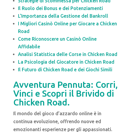
Slots Gratuits Sans Inscription Et Dépôt
Strategie di Scommessa per Chicken Road
Jouez à Elemental Gems Megaways gratuitement
Il Ruolo dei Bonus e dei Potenziamenti
L’Importanza della Gestione del Bankroll
Maintenant.
I Migliori Casinò Online per Giocare a Chicken
Machines à Sous En Ligne Crypto
Road
Supermeter est votre passeport pour de plus grandes
Come Riconoscere un Casinò Online
victoires.
Affidabile
Il est important de se rappeler que c'est ce qu'ils disent
Analisi Statistica delle Corse in Chicken Road
aux opérateurs de casino.
La Psicologia del Giocatore in Chicken Road
Il Futuro di Chicken Road e dei Giochi Simili
Numero gagnant du loto de ce soir
Avventura Pennuta: Corri,
Jouer Sic Bo En Direct Avec Bonus
Vinci e Scopri il Brivido di
La vie est devenue beaucoup plus facile après le lancement
Chicken Road.
des jeux de cartes à gratter sur le World Wide Web.
Cats Bats Et Chapeaux Machine à Sous En Ligne
Il mondo del gioco d’azzardo online è in
Quels que soient vos goûts, vous apprécierez
continua evoluzione, offrendo nuove ed
probablement de nombreux jeux proposés par le studio
emozionanti esperienze per gli appassionati.