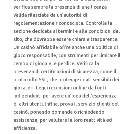
verifica sempre la presenza di una licenza
valida rilasciata da un’autorità di
regolamentazione riconosciuta. Controlla la
sezione dedicata ai termini e alle condizioni del
sito, che dovrebbe essere chiara e trasparente.
Un casinò affidabile offre anche una politica di
gioco responsabile, con strumenti per limitare il
tempo di gioco e le perdite. Verifica la
presenza di certificazioni di sicurezza, come il
protocollo SSL, che protegge i dati sensibili dei
giocatori. Leggi recensioni online da fonti
indipendenti per avere un’idea dell’esperienza
di altri utenti. Infine, prova il servizio clienti del
casinò, ponendo domande o richiedendo
assistenza, per valutare la loro reattività ed
efficienza.