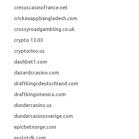
cresuscasinofrance.net
crickexappbangladesh.com
crossyroadgambling.co.uk
crypto 13.03
cryptorino.us
dashbet1.com
dazardscasino.com
draftkingsdeutschland.com
draftkingsmexico.com
dundercasino.us
dundercasinosverige.com
epicbetnorge.com
euslotdk.com