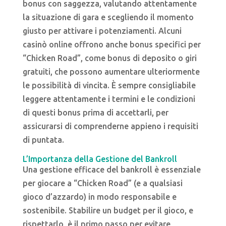
bonus con saggezza, valutando attentamente
la situazione di gara e scegliendo il momento
giusto per attivare i potenziamenti. Alcuni
casinò online offrono anche bonus specifici per
“Chicken Road”, come bonus di deposito o giri
gratuiti, che possono aumentare ulteriormente
le possibilità di vincita. È sempre consigliabile
leggere attentamente i termini e le condizioni
di questi bonus prima di accettarli, per
assicurarsi di comprenderne appieno i requisiti
di puntata.
L’Importanza della Gestione del Bankroll
Una gestione efficace del bankroll è essenziale
per giocare a “Chicken Road” (e a qualsiasi
gioco d’azzardo) in modo responsabile e
sostenibile. Stabilire un budget per il gioco, e
rispettarlo, è il primo passo per evitare