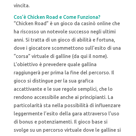
vincita.
Cos’è Chicken Road e Come Funziona?
“Chicken Road” è un gioco da casinò online che
ha riscosso un notevole successo negli ultimi
anni. Si tratta di un gioco di abilità e fortuna,
dove i giocatore scommettono sull’esito di una
“corsa” virtuale di galline (da qui il nome).
L’obiettivo è prevedere quale gallina
raggiungerà per prima la fine del percorso. Il
gioco si distingue per la sua grafica
accattivante e le sue regole semplici, che lo
rendono accessibile anche ai principianti. La
particolarità sta nella possibilità di influenzare
leggermente l’esito della gara attraverso l’uso
di bonus e potenziamenti. Il gioco base si
svolge su un percorso virtuale dove le galline si