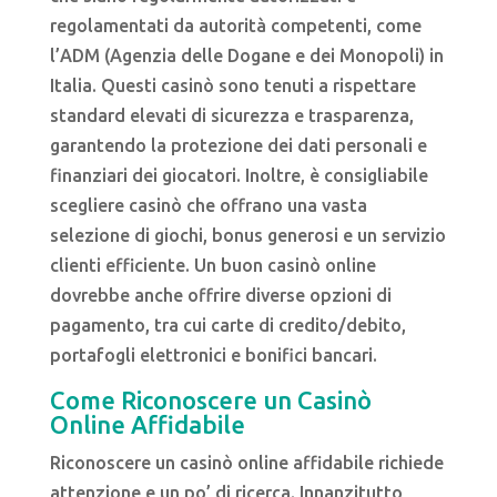
regolamentati da autorità competenti, come
l’ADM (Agenzia delle Dogane e dei Monopoli) in
Italia. Questi casinò sono tenuti a rispettare
standard elevati di sicurezza e trasparenza,
garantendo la protezione dei dati personali e
finanziari dei giocatori. Inoltre, è consigliabile
scegliere casinò che offrano una vasta
selezione di giochi, bonus generosi e un servizio
clienti efficiente. Un buon casinò online
dovrebbe anche offrire diverse opzioni di
pagamento, tra cui carte di credito/debito,
portafogli elettronici e bonifici bancari.
Come Riconoscere un Casinò
Online Affidabile
Riconoscere un casinò online affidabile richiede
attenzione e un po’ di ricerca. Innanzitutto,