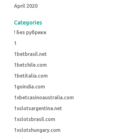
April 2020
Categories
! Без рубрики
1
1betbrasil.net
1betchile.com
1betitalia.com
1goindia.com
1xbetcasinoaustralia.com
1xslotsargentina.net
1xslotsbrasil.com
1xslotshungary.com