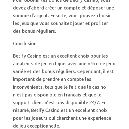
Pour obtenir les bonus de Betify Casino, vous
devez d’abord créer un compte et déposer une
somme d’argent. Ensuite, vous pouvez choisir
les jeux que vous souhaitez jouer et profiter
des bonus réguliers.
Conclusion
Betify Casino est un excellent choix pour les
amateurs de jeu en ligne, avec une offre de jeux
variée et des bonus réguliers. Cependant, il est
important de prendre en compte les
inconvénients, tels que le fait que le casino
n’est pas disponible en français et que le
support client n’est pas disponible 24/7. En
résumé, Betify Casino est un excellent choix
pour les joueurs qui cherchent une expérience
de jeu exceptionnelle.