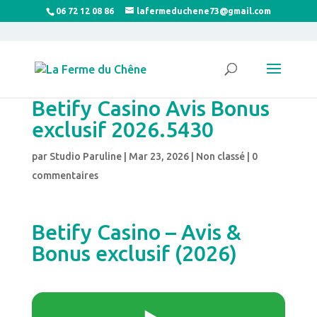
Sauvage joker casino pas de dépôt
06 72 12 08 86
lafermeduchene73@gmail.com
Casino Neosurf Nice
: Par conséquent, la conception de la
salle elle-même est similaire à celle d'un casino terrestre.
Bonus Casino Flexepin
- Jouez dans des casinos en ligne
vérifiés pour éviter la fraude.
Betify Casino Avis Bonus
Casino En Ligne 25 Gratuits
: De plus, diverses machines à
exclusif 2026.5430
sous en ligne offrent des bonus.
par
Studio Paruline
|
Mar 23, 2026
|
Non classé
|
0
Meilleur casino en ligne le plus sécurisé
commentaires
Live Roulette High Roller 10000
Notre tableau de blackjack vous montre comment jouer
Betify Casino – Avis &
au blackjack sans faire d’erreurs, pour les situations
Bonus exclusif (2026)
suivantes.
Casino En Direct Multijoueur Belgique
Les caractéristiques uniques de Wolf Treasure vous