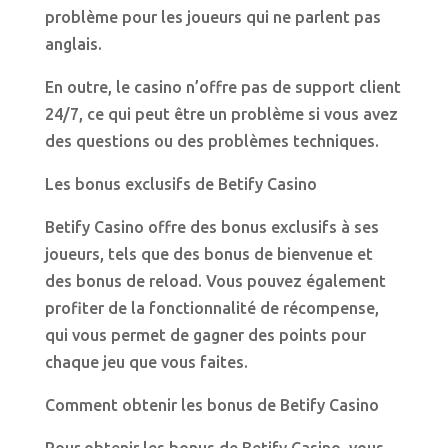
problème pour les joueurs qui ne parlent pas
anglais.
En outre, le casino n’offre pas de support client
24/7, ce qui peut être un problème si vous avez
des questions ou des problèmes techniques.
Les bonus exclusifs de Betify Casino
Betify Casino offre des bonus exclusifs à ses
joueurs, tels que des bonus de bienvenue et
des bonus de reload. Vous pouvez également
profiter de la fonctionnalité de récompense,
qui vous permet de gagner des points pour
chaque jeu que vous faites.
Comment obtenir les bonus de Betify Casino