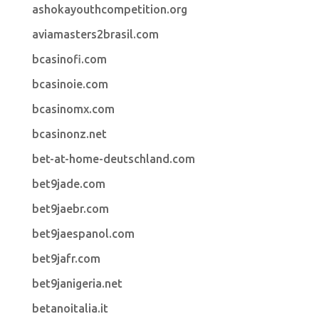
ashokayouthcompetition.org
aviamasters2brasil.com
bcasinofi.com
bcasinoie.com
bcasinomx.com
bcasinonz.net
bet-at-home-deutschland.com
bet9jade.com
bet9jaebr.com
bet9jaespanol.com
bet9jafr.com
bet9janigeria.net
betanoitalia.it