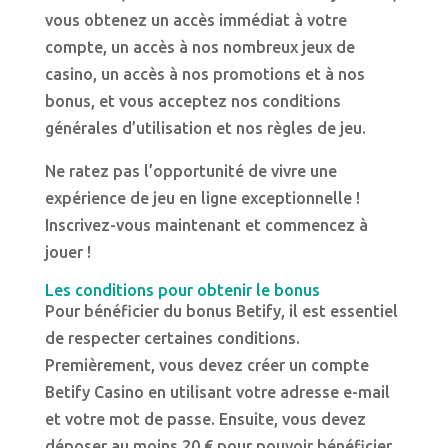
vous obtenez un accès immédiat à votre
compte, un accès à nos nombreux jeux de
casino, un accès à nos promotions et à nos
bonus, et vous acceptez nos conditions
générales d’utilisation et nos règles de jeu.
Ne ratez pas l’opportunité de vivre une
expérience de jeu en ligne exceptionnelle !
Inscrivez-vous maintenant et commencez à
jouer !
Les conditions pour obtenir le bonus
Pour bénéficier du bonus Betify, il est essentiel
de respecter certaines conditions.
Premièrement, vous devez créer un compte
Betify Casino en utilisant votre adresse e-mail
et votre mot de passe. Ensuite, vous devez
déposer au moins 20 € pour pouvoir bénéficier