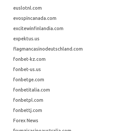
euslotnl.com
evospincanada.com
excitewinfinlandia.com
expektus.us
flagmancasinodeutschland.com
fonbet-kz.com
fonbet-us.us
fonbetge.com
fonbetitalia.com
fonbetpl.com
fonbettj.com
Forex News
frumzicasinoaustralia.com