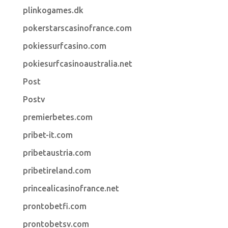
plinkogames.dk
pokerstarscasinofrance.com
pokiessurfcasino.com
pokiesurfcasinoaustralia.net
Post
Postv
premierbetes.com
pribet-it.com
pribetaustria.com
pribetireland.com
princealicasinofrance.net
prontobetfi.com
prontobetsv.com