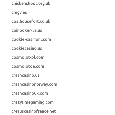
chickenshoot.org.uk
cmgv.es
coalhousefort.co.uk
coinpoker-us.us
cookie-casinonl.com
cookiecasino.us
cosmolot-pl.com
cosmolotde.com
crashcasino.us
crashcasinonorway.com
crashcasinouk.com
crazytimegaming.com
cresuscasinofrance.net