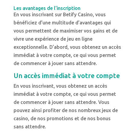
Les avantages de l’inscription
En vous inscrivant sur Betify Casino, vous
bénéficiez d’une multitude d’avantages qui
vous permettent de maximiser vos gains et de
vivre une expérience de jeu en ligne
exceptionnelle. D’abord, vous obtenez un accès
immédiat à votre compte, ce qui vous permet
de commencer à jouer sans attendre.
Un accès immédiat à votre compte
En vous inscrivant, vous obtenez un accès
immédiat à votre compte, ce qui vous permet
de commencer à jouer sans attendre. Vous
pouvez ainsi profiter de nos nombreux jeux de
casino, de nos promotions et de nos bonus
sans attendre.