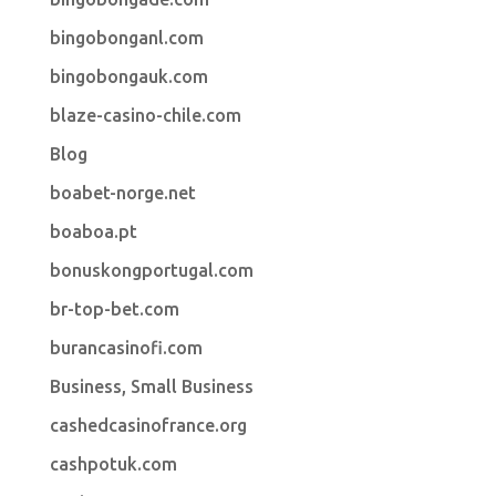
bingobonganl.com
bingobongauk.com
blaze-casino-chile.com
Blog
boabet-norge.net
boaboa.pt
bonuskongportugal.com
br-top-bet.com
burancasinofi.com
Business, Small Business
cashedcasinofrance.org
cashpotuk.com