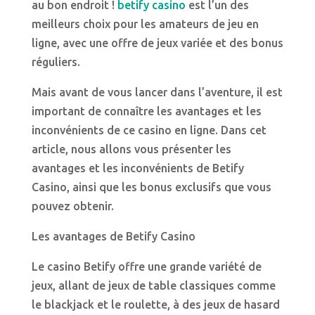
au bon endroit !
betify casino
est l’un des
meilleurs choix pour les amateurs de jeu en
ligne, avec une offre de jeux variée et des bonus
réguliers.
Mais avant de vous lancer dans l’aventure, il est
important de connaître les avantages et les
inconvénients de ce casino en ligne. Dans cet
article, nous allons vous présenter les
avantages et les inconvénients de Betify
Casino, ainsi que les bonus exclusifs que vous
pouvez obtenir.
Les avantages de Betify Casino
Le casino Betify offre une grande variété de
jeux, allant de jeux de table classiques comme
le blackjack et le roulette, à des jeux de hasard