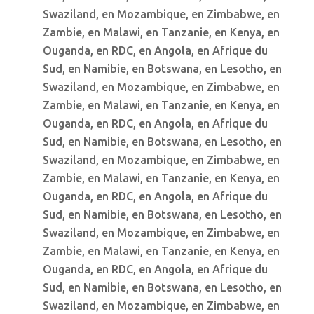
Swaziland, en Mozambique, en Zimbabwe, en
Zambie, en Malawi, en Tanzanie, en Kenya, en
Ouganda, en RDC, en Angola, en Afrique du
Sud, en Namibie, en Botswana, en Lesotho, en
Swaziland, en Mozambique, en Zimbabwe, en
Zambie, en Malawi, en Tanzanie, en Kenya, en
Ouganda, en RDC, en Angola, en Afrique du
Sud, en Namibie, en Botswana, en Lesotho, en
Swaziland, en Mozambique, en Zimbabwe, en
Zambie, en Malawi, en Tanzanie, en Kenya, en
Ouganda, en RDC, en Angola, en Afrique du
Sud, en Namibie, en Botswana, en Lesotho, en
Swaziland, en Mozambique, en Zimbabwe, en
Zambie, en Malawi, en Tanzanie, en Kenya, en
Ouganda, en RDC, en Angola, en Afrique du
Sud, en Namibie, en Botswana, en Lesotho, en
Swaziland, en Mozambique, en Zimbabwe, en