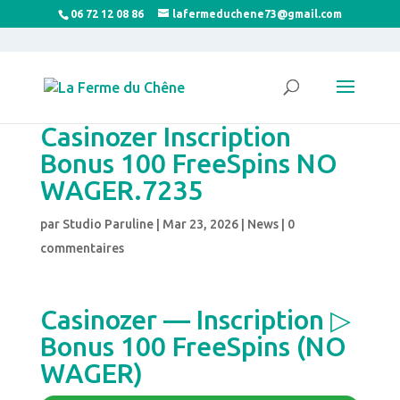
Algorithme poker
06 72 12 08 86
lafermeduchene73@gmail.com
Casino En Ligne Sans Commission Belgique
: Et même si ces
obligations ne signifient pas une victoire assurée, il est
possible de trouver certaines options meilleures que
d'autres.
Casinozer Inscription
Betsamigo Casino Avis Et Bonus 2026
- Cette collecte et ce
Bonus 100 FreeSpins NO
ciblage publicitaire ont lieu à la fois sur nos Services et sur
WAGER.7235
des sites Web tiers qui participent au réseau publicitaire,
tels que des sites Web présentant des publicités diffusées
par
Studio Paruline
|
Mar 23, 2026
|
News
|
0
par le réseau publicitaire.
commentaires
Casino En Ligne Baccara
: Ces cartes peuvent être
mélangées chaque fois qu'un résultat est requis et ensuite
Casinozer — Inscription ▷
une carte peut être distribuée.
Bonus 100 FreeSpins (NO
Endroits de jeu près de moi
WAGER)