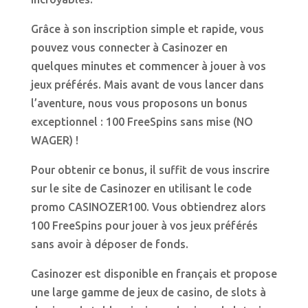
favoris de l'industrie tels que NetEnt, Microgaming, Playn
GO, Evolution Gaming, Yggdrasil Gaming, Betsoft, NextGen
Grâce à son inscription simple et rapide, vous
Gaming et iSoftBet.
pouvez vous connecter à Casinozer en
Jouez Aux Meilleurs Jeux De Machines à Sous En Ligne Pour
quelques minutes et commencer à jouer à vos
2026
jeux préférés. Mais avant de vous lancer dans
Vous pouvez toujours utiliser l'option de jeu gratuit pour
l’aventure, nous vous proposons un bonus
apprendre à jouer et savoir si c'est un jeu que vous aimez.
exceptionnel : 100 FreeSpins sans mise (NO
Meilleur Texas Holdem En Ligne
WAGER) !
Pour obtenir ce bonus, il suffit de vous inscrire
sur le site de Casinozer en utilisant le code
promo CASINOZER100. Vous obtiendrez alors
100 FreeSpins pour jouer à vos jeux préférés
sans avoir à déposer de fonds.
Casinozer est disponible en français et propose
une large gamme de jeux de casino, de slots à