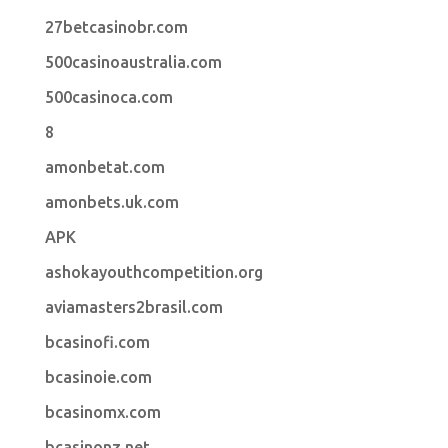
27betcasinobr.com
500casinoaustralia.com
500casinoca.com
8
amonbetat.com
amonbets.uk.com
APK
ashokayouthcompetition.org
aviamasters2brasil.com
bcasinofi.com
bcasinoie.com
bcasinomx.com
bcasinonz.net