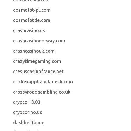
cosmolot-pl.com
cosmolotde.com
crashcasino.us
crashcasinonorway.com
crashcasinouk.com
crazytimegaming.com
cresuscasinofrance.net
crickexappbangladesh.com
crossyroadgambling.co.uk
crypto 13.03
cryptorino.us
dashbet1.com