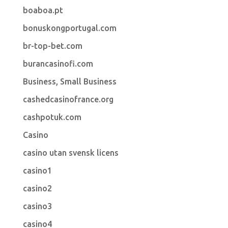
boaboa.pt
bonuskongportugal.com
br-top-bet.com
burancasinofi.com
Business, Small Business
cashedcasinofrance.org
cashpotuk.com
Casino
casino utan svensk licens
casino1
casino2
casino3
casino4