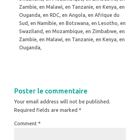
Zambie, en Malawi, en Tanzanie, en Kenya, en
Ouganda, en RDC, en Angola, en Afrique du
Sud, en Namibie, en Botswana, en Lesotho, en
Swaziland, en Mozambique, en Zimbabwe, en
Zambie, en Malawi, en Tanzanie, en Kenya, en
Ouganda,
Poster le commentaire
Your email address will not be published.
Required fields are marked
*
Comment
*