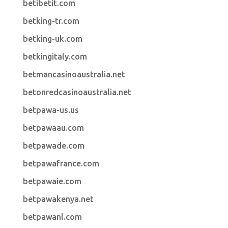
betibetit.com
betking-tr.com
betking-uk.com
betkingitaly.com
betmancasinoaustralia.net
betonredcasinoaustralia.net
betpawa-us.us
betpawaau.com
betpawade.com
betpawafrance.com
betpawaie.com
betpawakenya.net
betpawanl.com