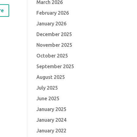
March 2026
February 2026
January 2026
December 2025
November 2025
October 2025
September 2025
August 2025
July 2025
June 2025
January 2025
January 2024
January 2022