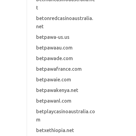
t
betonredcasinoaustralia.
net
betpawa-us.us
betpawaau.com
betpawade.com
betpawafrance.com
betpawaie.com
betpawakenya.net
betpawanl.com
betplaycasinoaustralia.co
m
betxethiopia.net