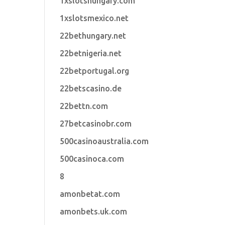
1xslotshungary.com
1xslotsmexico.net
22bethungary.net
22betnigeria.net
22betportugal.org
22betscasino.de
22bettn.com
27betcasinobr.com
500casinoaustralia.com
500casinoca.com
8
amonbetat.com
amonbets.uk.com