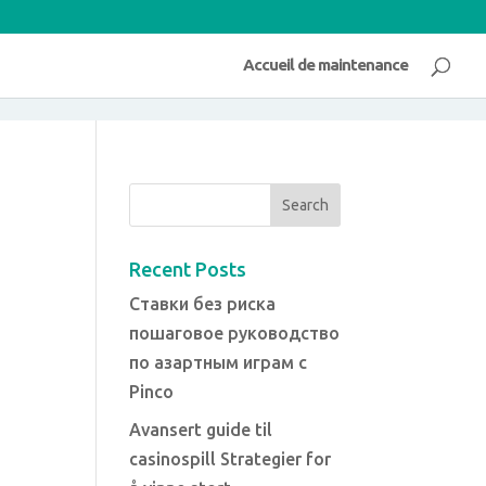
Accueil de maintenance
, ce qui signifie que vous pouvez vous connecter avec votre
n déplacement.
 délais.
dés, de Roulette, de Vidéo Poker, de Blackjack et de cartes.
Recent Posts
 pourrait vous aider.
Ставки без риска
пошаговое руководство
de jeux en ligne sur une période d'environ deux ans.
по азартным играм с
pier.
Pinco
Avansert guide til
casinospill Strategier for