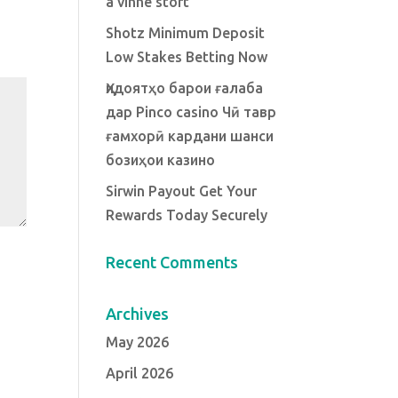
å vinne stort
se totale.
Shotz Minimum Deposit
Low Stakes Betting Now
tat est un simple fait de la vie, qu'elle soit connue ou non
Ҳидоятҳо барои ғалаба
дар Pinco casino Чӣ тавр
ғамхорӣ кардани шанси
бозиҳои казино
Sirwin Payout Get Your
Rewards Today Securely
Recent Comments
Archives
May 2026
April 2026