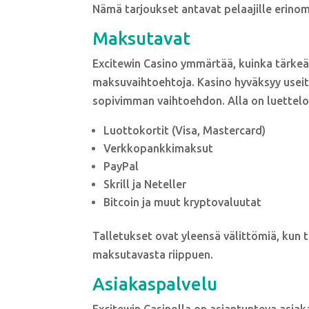
Nämä tarjoukset antavat pelaajille erin
Maksutavat
Excitewin Casino ymmärtää, kuinka tärkeää
maksuvaihtoehtoja. Kasino hyväksyy useita 
sopivimman vaihtoehdon. Alla on luettelo
Luottokortit (Visa, Mastercard)
Verkkopankkimaksut
PayPal
Skrill ja Neteller
Bitcoin ja muut kryptovaluutat
Talletukset ovat yleensä välittömiä, kun t
maksutavasta riippuen.
Asiakaspalvelu