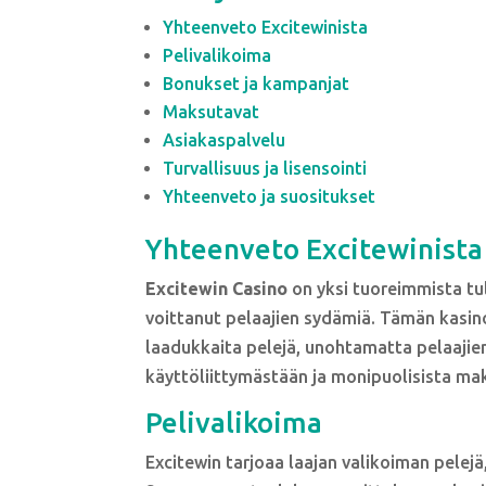
Bingo Sans Téléchargement Suisse
Yhteenveto Excitewinista
Des fleurs et des lumières accrochées aux bobines, en plus 
Pelivalikoima
et de rouge.
Bonukset ja kampanjat
Freshbet Casino Free Spins Sans Depot
Maksutavat
Asiakaspalvelu
Turvallisuus ja lisensointi
Yhteenveto ja suositukset
Yhteenveto Excitewinista
Excitewin Casino
on yksi tuoreimmista tu
voittanut pelaajien sydämiä. Tämän kasino
laadukkaita pelejä, unohtamatta pelaajien 
käyttöliittymästään ja monipuolisista ma
Pelivalikoima
Excitewin tarjoaa laajan valikoiman pelejä