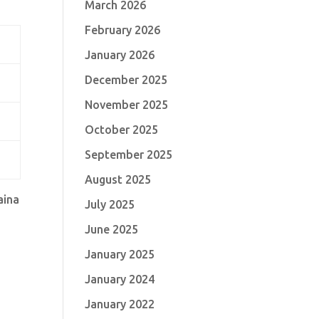
March 2026
February 2026
January 2026
December 2025
November 2025
October 2025
September 2025
August 2025
aina
July 2025
June 2025
January 2025
January 2024
January 2022