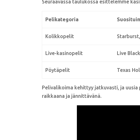
Seuraavassa taulukossa esittelemme kasin
Pelikategoria
Suositui
Kolikkopelit
Starburst
Live-kasinopelit
Live Black
Pöytäpelit
Texas Hol
Pelivalikoima kehittyy jatkuvasti, ja uusia
raikkaana ja jännittävänä.