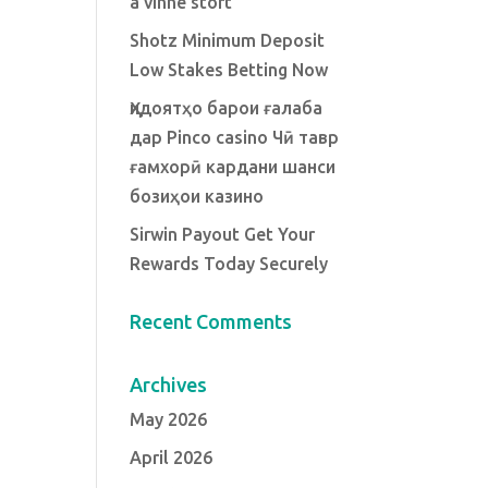
å vinne stort
Shotz Minimum Deposit
 menant aux balcons, richement colorés dans des tons de vert
Low Stakes Betting Now
Ҳидоятҳо барои ғалаба
дар Pinco casino Чӣ тавр
ғамхорӣ кардани шанси
бозиҳои казино
Sirwin Payout Get Your
Rewards Today Securely
Recent Comments
Archives
May 2026
April 2026