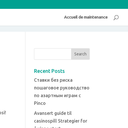
Accueil de maintenance
nt être utilisés sur une sélection de machines à sous.
à gauche de votre page d'accueil.
Recent Posts
Ставки без риска
пошаговое руководство
по азартным играм с
Pinco
si!
Avansert guide til
casinospill Strategier for