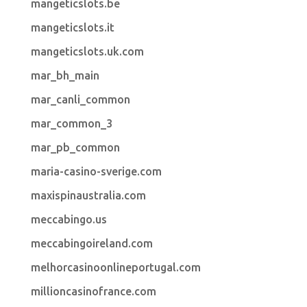
mangeticslots.be
mangeticslots.it
mangeticslots.uk.com
mar_bh_main
mar_canli_common
mar_common_3
mar_pb_common
maria-casino-sverige.com
maxispinaustralia.com
meccabingo.us
meccabingoireland.com
melhorcasinoonlineportugal.com
millioncasinofrance.com