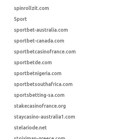
spinrollzit.com
Sport
sportbet-australia.com
sportbet-canada.com
sportbetcasinofrance.com
sportbetde.com
sportbetnigeria.com
sportbetsouthafrica.com
sportsbetting-sa.com
stakecasinofrance.org
staycasino-australia1.com
stelariode.net
stoiximan-greece.com