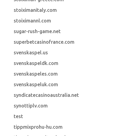
stoiximanitaly.com
stoiximannl.com
sugar-rush-game.net
superbetcasinofrance.com
svenskaspel.us
svenskaspeldk.com
svenskaspeles.com
svenskaspeluk.com
syndicatecasinoaustralia.net
synottiplv.com
test
tippmixprohu-hu.com