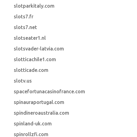
slotparkitaly.com
slots7.fr
slots7.net
slotseater1.nl
slotsvader-latvia.com
slotticachile1.com
slotticade.com
slotv.us
spacefortunacasinofrance.com
spinauraportugal.com
spindineroaustralia.com
spinland-uk.com
spinrollzfi.com