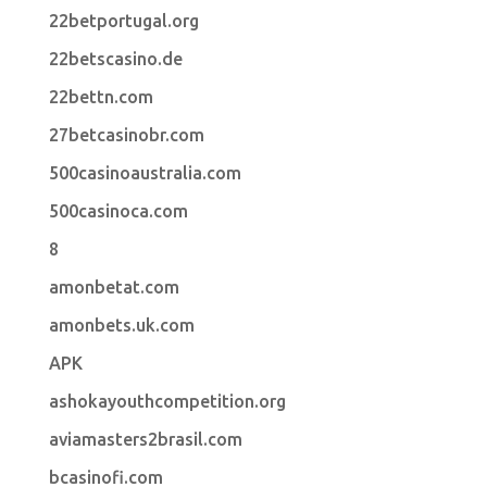
22betportugal.org
22betscasino.de
22bettn.com
27betcasinobr.com
500casinoaustralia.com
500casinoca.com
8
amonbetat.com
amonbets.uk.com
APK
ashokayouthcompetition.org
aviamasters2brasil.com
bcasinofi.com