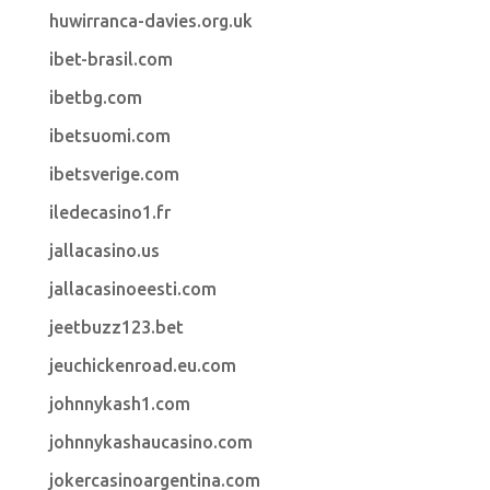
huwirranca-davies.org.uk
ibet-brasil.com
ibetbg.com
ibetsuomi.com
ibetsverige.com
iledecasino1.fr
jallacasino.us
jallacasinoeesti.com
jeetbuzz123.bet
jeuchickenroad.eu.com
johnnykash1.com
johnnykashaucasino.com
jokercasinoargentina.com