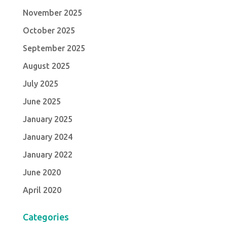
November 2025
October 2025
September 2025
August 2025
July 2025
June 2025
January 2025
January 2024
January 2022
June 2020
April 2020
Categories