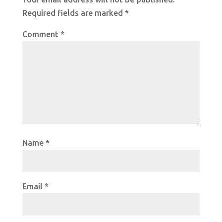
tout le monde, mais si cela vous convient, assurez-vous
Required fields are marked
*
de lancer la machine à sous Hot Hot Chilli Pot sur nos
Comment
*
sites de machines à sous recommandés en Pennsylvanie
et les meilleurs sites de machines à sous du New Jersey.
Casino En Ligne Retrait En 3 Jours
Il vous permet de prévisualiser ses jeux, ce qui montre
son professionnalisme.
Pour encore plus de guides sur les meilleurs jeux
mobiles, assurez-vous de cliquer ici.
Name
*
Logiciel pour battre la roulette en ligne
Jouer Au Casino En Ligne Depuis Grenoble
Les clients et les visiteurs du Strip devraient également
Email
*
assister à des rénovations au Sahara Las Vegas dans les
mois à venir.
Blackjack Android France