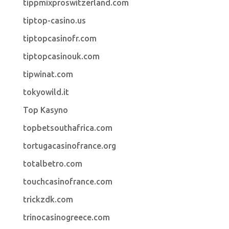
tippmixproswitzerland.com
tiptop-casino.us
tiptopcasinofr.com
tiptopcasinouk.com
tipwinat.com
tokyowild.it
Top Kasyno
topbetsouthafrica.com
tortugacasinofrance.org
totalbetro.com
touchcasinofrance.com
trickzdk.com
trinocasinogreece.com