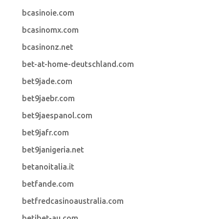
bcasinoie.com
bcasinomx.com
bcasinonz.net
bet-at-home-deutschland.com
bet9jade.com
bet9jaebr.com
bet9jaespanol.com
bet9jafr.com
bet9janigeria.net
betanoitalia.it
betfande.com
betfredcasinoaustralia.com
betibet-au.com