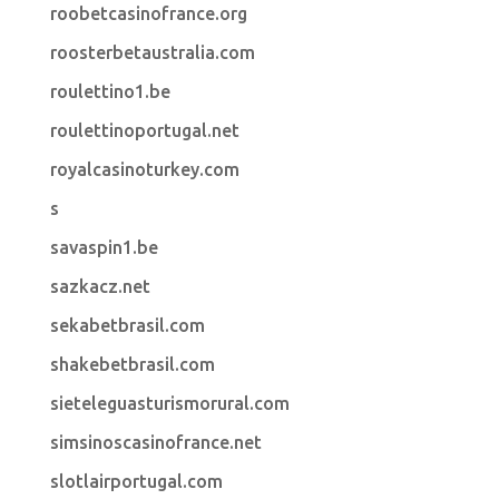
roobetcasinofrance.org
roosterbetaustralia.com
roulettino1.be
roulettinoportugal.net
royalcasinoturkey.com
s
savaspin1.be
sazkacz.net
sekabetbrasil.com
shakebetbrasil.com
sieteleguasturismorural.com
simsinoscasinofrance.net
slotlairportugal.com