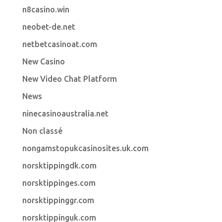
n8casino.win
neobet-de.net
netbetcasinoat.com
New Casino
New Video Chat Platform
News
ninecasinoaustralia.net
Non classé
nongamstopukcasinosites.uk.com
norsktippingdk.com
norsktippinges.com
norsktippinggr.com
norsktippinguk.com