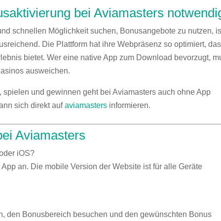
nusaktivierung bei Aviamasters notwendi
 und schnellen Möglichkeit suchen, Bonusangebote zu nutzen, is
usreichend. Die Plattform hat ihre Webpräsenz so optimiert, da
Erlebnis bietet. Wer eine native App zum Download bevorzugt, m
 Casinos ausweichen.
en, spielen und gewinnen geht bei Aviamasters auch ohne App
ann sich direkt auf
aviamasters
informieren.
bei Aviamasters
 oder iOS?
 App an. Die mobile Version der Website ist für alle Geräte
en, den Bonusbereich besuchen und den gewünschten Bonus