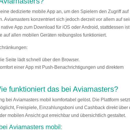
i Aviamasters?
ine dedizierte mobile App an, um den Spielern den Zugriff auf
. Aviamasters konzentriert sich jedoch derzeit vor allem auf se
 native App zum Download für iOS oder Android, stattdessen ist
ie auf allen mobilen Geräten reibungslos funktioniert.
pour de l'argent, mais aussi pour réclamer des bonus ou collec
schränkungen:
die Seite lädt schnell über den Browser.
Komfort einer App mit Push-Benachrichtigungen und direktem
ie funktioniert das bei Aviamasters?
g bei Aviamasters mobil komfortabel gelöst. Die Plattform setzt
rmöglicht, Freispiele, Einzahlungsboni und Cashback direkt über
der mobilen Ansicht gut erreichbar und übersichtlich gestaltet.
bei Aviamasters mobil: