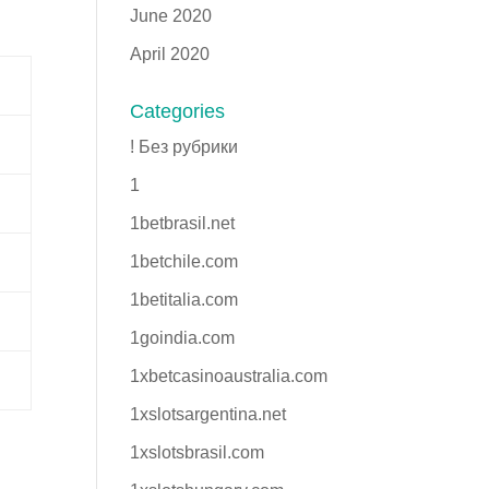
June 2020
April 2020
Categories
! Без рубрики
1
1betbrasil.net
1betchile.com
1betitalia.com
1goindia.com
1xbetcasinoaustralia.com
1xslotsargentina.net
1xslotsbrasil.com