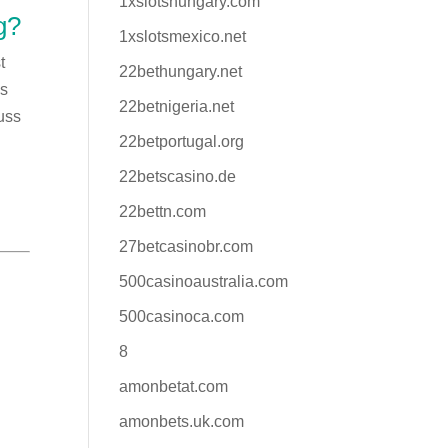
1xslotshungary.com
g?
1xslotsmexico.net
t
22bethungary.net
ss
22betnigeria.net
uss
22betportugal.org
22betscasino.de
22bettn.com
27betcasinobr.com
500casinoaustralia.com
500casinoca.com
8
amonbetat.com
amonbets.uk.com