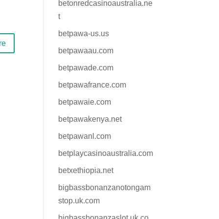
betonredcasinoaustralia.ne
t
betpawa-us.us
betpawaau.com
betpawade.com
betpawafrance.com
betpawaie.com
betpawakenya.net
betpawanl.com
betplaycasinoaustralia.com
betxethiopia.net
bigbassbonanzanotongam
stop.uk.com
bigbassbonanzaslot.uk.co