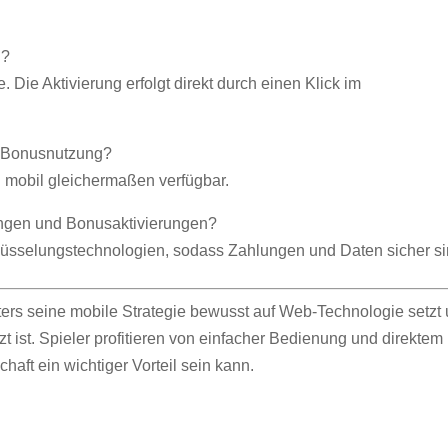
n?
Die Aktivierung erfolgt direkt durch einen Klick im
n Bonusnutzung?
d mobil gleichermaßen verfügbar.
lungen und Bonusaktivierungen?
üsselungstechnologien, sodass Zahlungen und Daten sicher si
sters seine mobile Strategie bewusst auf Web-Technologie setzt
 ist. Spieler profitieren von einfacher Bedienung und direktem
haft ein wichtiger Vorteil sein kann.