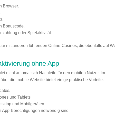
n Browser.
.
s.
hen Bonuscode.
zahlung oder Spielaktivität.
bar mit anderen führenden Online-Casinos, die ebenfalls auf W
aktivierung ohne App
et nicht automatisch Nachteile für den mobilen Nutzer. Im
ber die mobile Website bietet einige praktische Vorteile:
dates.
hones und Tablets.
esktop und Mobilgeräten.
en App-Berechtigungen notwendig sind.