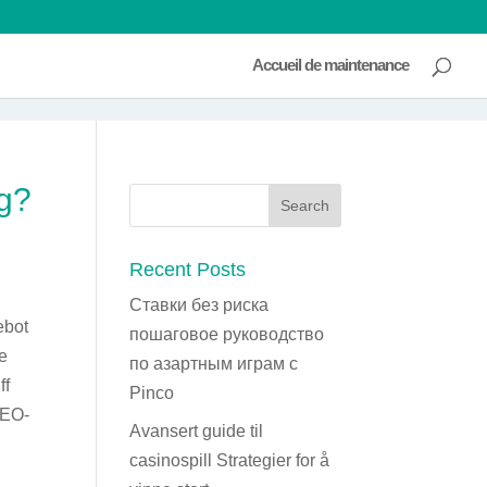
Accueil de maintenance
es jeux de table sont facilement reconnaissables comme étant le
nombre relativement important de joueurs y participeront, et les
jeux de loterie vous attendent par centaines sur Gaming Club
ng?
Recent Posts
Ставки без риска
ebot
пошаговое руководство
le
по азартным играм с
ff
Pinco
 jeux sociaux en ligne.
SEO-
e réclamer des bonus pour vous assurer que vous pouvez
Avansert guide til
casinospill Strategier for å