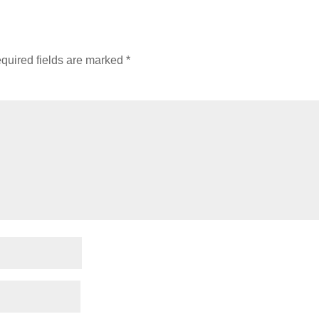
quired fields are marked
*