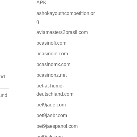
APK
ashokayouthcompetition.or
g
aviamasters2brasil.com
bcasinofi.com
bcasinoie.com
bcasinomx.com
bcasinonz.net
nd.
bet-at-home-
deutschland.com
 und
bet9jade.com
bet9jaebr.com
bet9jaespanol.com
bet9jafr.com