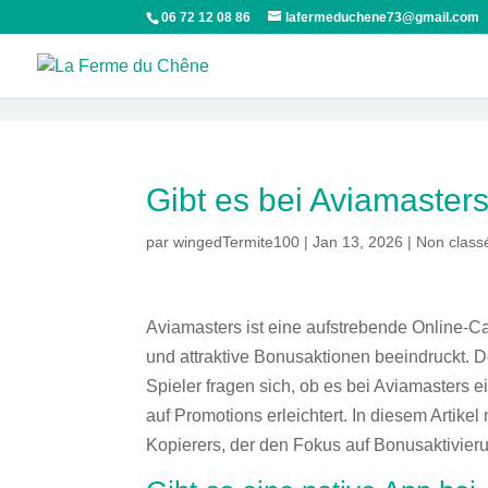
Gain de machine à sous casino
06 72 12 08 86
lafermeduchene73@gmail.com
Casinos Sécurisés 2026
: Comme pour les machines à sous Pragm
travail du développeur, avec des visuels fantastiques, un game
Blackjack En Ligne Dépôt 15 Euros
- Comme vous l'avez déjà com
prix seront assez petits, donc, très probablement, à un moment
Casinos De Jeux En Bretagne
: Jeux de machines à sous, jeux d
Gibt es bei Aviamaster
Casino en ligne.
par
wingedTermite100
|
Jan 13, 2026
|
Non class
Bonus slots no télécharger
Jouer Sic Bo En Direct
Aviamasters ist eine aufstrebende Online-Ca
Lors du choix d'un casino en ligne mobile pour jouer, faites 
und attraktive Bonusaktionen beeindruckt. 
Argent Joue Casino
Spieler fragen sich, ob es bei Aviamasters e
Beaucoup de gens dans les États où les casinos en ligne rest
auf Promotions erleichtert. In diesem Arti
Par conséquent, nous vous suggérons de toujours lire les 
Kopierers, der den Fokus auf Bonusaktivieru
répondre aux exigences de mise ou à d'autres conditions d