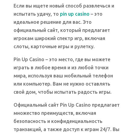
Casino En Ligne Légal Clermont Ferrand
Если вы ищете новый способ развлечься и
испытать удачу, то
pin up casino
– это
идеальное решение для вас. Это
официальный сайт, который предлагает
игрокам широкий спектр игр, включая
слоты, карточные игры и рулетку.
Pin Up Casino – это место, где вы можете
играть в любое время и из любой точки
мира, используя ваш мобильный телефон
или компьютер. Вам не нужно оставлять
свой дом, чтобы испытать радость игры.
Официальный сайт Pin Up Casino предлагает
множество преимуществ, включая
безопасность и конфиденциальность
транзакций, а также доступ к играм 24/7. Вы