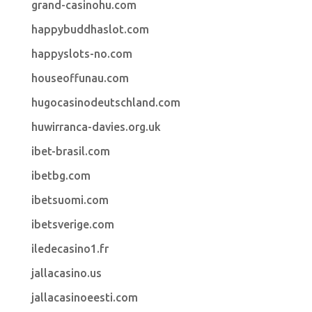
grand-casinohu.com
happybuddhaslot.com
happyslots-no.com
houseoffunau.com
hugocasinodeutschland.com
huwirranca-davies.org.uk
ibet-brasil.com
ibetbg.com
ibetsuomi.com
ibetsverige.com
iledecasino1.fr
jallacasino.us
jallacasinoeesti.com