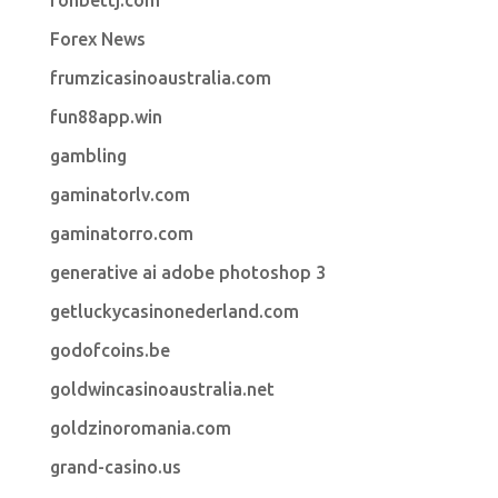
Forex News
frumzicasinoaustralia.com
fun88app.win
gambling
gaminatorlv.com
gaminatorro.com
generative ai adobe photoshop 3
getluckycasinonederland.com
godofcoins.be
goldwincasinoaustralia.net
goldzinoromania.com
grand-casino.us