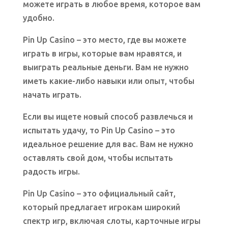
можете играть в любое время, которое вам
удобно.
Pin Up Casino – это место, где вы можете
играть в игры, которые вам нравятся, и
выиграть реальные деньги. Вам не нужно
иметь какие-либо навыки или опыт, чтобы
начать играть.
Если вы ищете новый способ развлечься и
испытать удачу, то Pin Up Casino – это
идеальное решение для вас. Вам не нужно
оставлять свой дом, чтобы испытать
радость игры.
Pin Up Casino – это официальный сайт,
который предлагает игрокам широкий
спектр игр, включая слоты, карточные игры