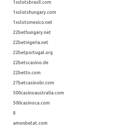
1xslotsbrasil.com
1xslotshungary.com
1xslotsmexico.net
22bethungary.net
22betnigeria.net
22betportugal.org
22betscasino.de
22bettn.com
27betcasinobr.com
500casinoaustralia.com
500casinoca.com
8
amonbetat.com