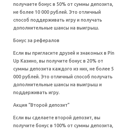
получаете бонус в 50% от суммы депозита,
не более 10 000 рублей. Это отличный
способ поддерживать игру и получать
дополнительные шансы на выигрыш.
Бонус за рефералов
Если вы пригласите друзей и знакомых в Pin
Up Казино, вы получите бонус в 20% от
суммы депозита каждого из них, не более 5
000 рублей. Это отличный способ получать
дополнительные шансы на выигрыш и
поддерживать игру.
Акция “Второй депозит”
Если вы сделаете второй депозит, вы
получите бонус в 100% от суммы депозита,