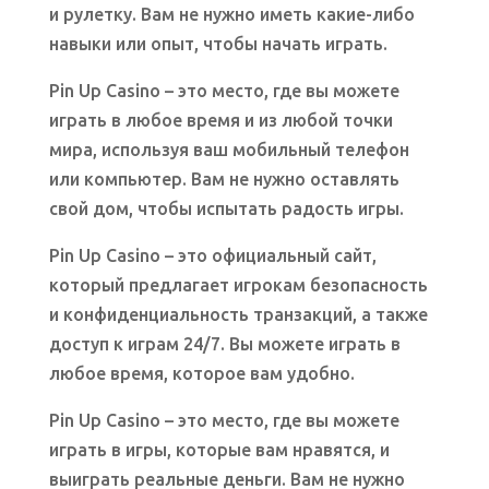
и рулетку. Вам не нужно иметь какие-либо
навыки или опыт, чтобы начать играть.
Pin Up Casino – это место, где вы можете
играть в любое время и из любой точки
мира, используя ваш мобильный телефон
или компьютер. Вам не нужно оставлять
свой дом, чтобы испытать радость игры.
Pin Up Casino – это официальный сайт,
который предлагает игрокам безопасность
и конфиденциальность транзакций, а также
доступ к играм 24/7. Вы можете играть в
любое время, которое вам удобно.
Pin Up Casino – это место, где вы можете
играть в игры, которые вам нравятся, и
выиграть реальные деньги. Вам не нужно