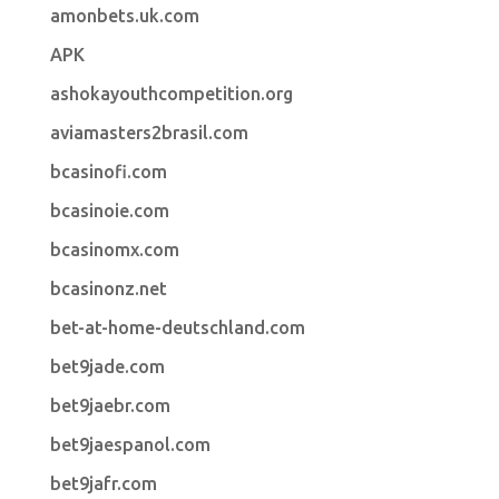
amonbets.uk.com
APK
ashokayouthcompetition.org
aviamasters2brasil.com
bcasinofi.com
bcasinoie.com
bcasinomx.com
bcasinonz.net
bet-at-home-deutschland.com
bet9jade.com
bet9jaebr.com
bet9jaespanol.com
bet9jafr.com