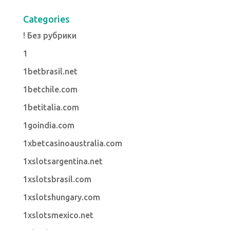
Categories
! Без рубрики
1
1betbrasil.net
1betchile.com
1betitalia.com
1goindia.com
1xbetcasinoaustralia.com
1xslotsargentina.net
1xslotsbrasil.com
1xslotshungary.com
1xslotsmexico.net