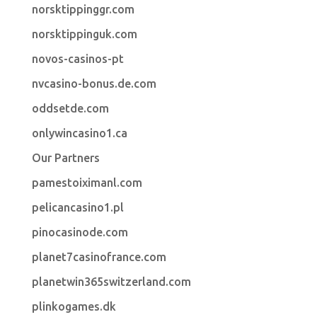
norsktippinggr.com
norsktippinguk.com
novos-casinos-pt
nvcasino-bonus.de.com
oddsetde.com
onlywincasino1.ca
Our Partners
pamestoiximanl.com
pelicancasino1.pl
pinocasinode.com
planet7casinofrance.com
planetwin365switzerland.com
plinkogames.dk