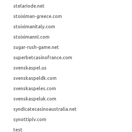
stelariode.net
stoiximan-greece.com
stoiximanitaly.com
stoiximannl.com
sugar-rush-game.net
superbetcasinofrance.com
svenskaspel.us
svenskaspeldk.com
svenskaspeles.com
svenskaspeluk.com
syndicatecasinoaustralia.net
synottiplv.com
test