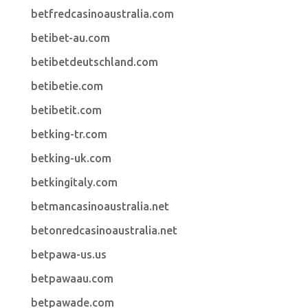
betfredcasinoaustralia.com
betibet-au.com
betibetdeutschland.com
betibetie.com
betibetit.com
betking-tr.com
betking-uk.com
betkingitaly.com
betmancasinoaustralia.net
betonredcasinoaustralia.net
betpawa-us.us
betpawaau.com
betpawade.com