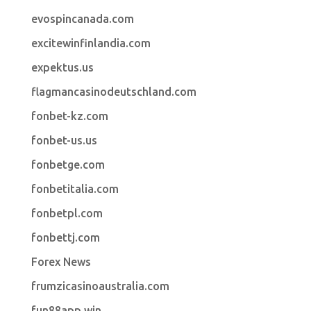
evospincanada.com
excitewinfinlandia.com
expektus.us
flagmancasinodeutschland.com
fonbet-kz.com
fonbet-us.us
fonbetge.com
fonbetitalia.com
fonbetpl.com
fonbettj.com
Forex News
frumzicasinoaustralia.com
fun88app.win