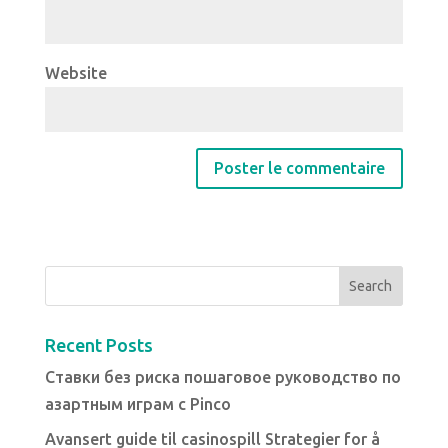
Website
Recent Posts
Ставки без риска пошаговое руководство по
азартным играм с Pinco
Avansert guide til casinospill Strategier for å