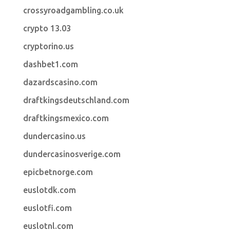
crossyroadgambling.co.uk
crypto 13.03
cryptorino.us
dashbet1.com
dazardscasino.com
draftkingsdeutschland.com
draftkingsmexico.com
dundercasino.us
dundercasinosverige.com
epicbetnorge.com
euslotdk.com
euslotfi.com
euslotnl.com