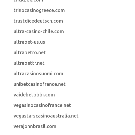
trinocasinogreece.com
trustdicedeutsch.com
ultra-casino-chile.com
ultrabet-us.us
ultrabetro.net
ultrabettr.net
ultracasinosuomi.com
unibetcasinofrance.net
vaidebetbbbr.com
vegasinocasinofrance.net
vegastarscasinoaustralia.net
verajohnbrasil.com