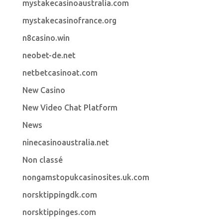
mystakecasinoaustralia.com
mystakecasinofrance.org
n8casino.win
neobet-de.net
netbetcasinoat.com
New Casino
New Video Chat Platform
News
ninecasinoaustralia.net
Non classé
nongamstopukcasinosites.uk.com
norsktippingdk.com
norsktippinges.com