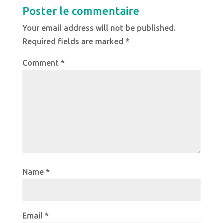
Ils sont attribués chaque mercredi et vous permettent
Poster le commentaire
de participer aux tournois Flip les lundis à 19 h.
Machines à Sous Casino Slot
Your email address will not be published.
Ici, vous devrez ensuite sélectionner l'onglet Bonus.
Required fields are marked
*
Une fois votre transaction terminée, vos fonds
Comment
*
apparaîtront sur votre compte Ultimate Bet.
Jeux d'argent en ligne avis
Je Veux Jouer Aux Machines à Sous Pour De L Argent Réel
Si vous aimez jouer au blackjack, à la roulette et au
baccarat, consultez au moins la section casino en direct où
vous pouvez jouer à l'un de ces jeux avec de vrais croupiers.
7signs Casino Free Spins Sans Depot
Name
*
Il existe de nombreuses méthodes que vous pouvez utiliser
pour effectuer des retraits sur 888 casino.
Casino En Ligne Qui Vous Donne De L Argent Sans Dépôt
Email
*