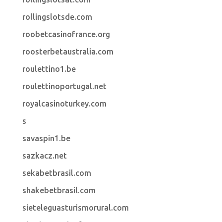
rollingslotsde.com
roobetcasinofrance.org
roosterbetaustralia.com
roulettino1.be
roulettinoportugal.net
royalcasinoturkey.com
s
savaspin1.be
sazkacz.net
sekabetbrasil.com
shakebetbrasil.com
sieteleguasturismorural.com