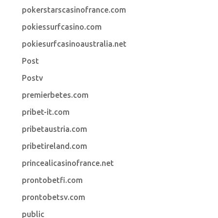
pokerstarscasinofrance.com
pokiessurfcasino.com
pokiesurfcasinoaustralia.net
Post
Postv
premierbetes.com
pribet-it.com
pribetaustria.com
pribetireland.com
princealicasinofrance.net
prontobetfi.com
prontobetsv.com
public