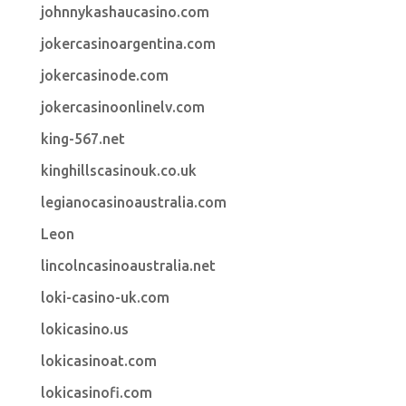
johnnykashaucasino.com
jokercasinoargentina.com
jokercasinode.com
jokercasinoonlinelv.com
king-567.net
kinghillscasinouk.co.uk
legianocasinoaustralia.com
Leon
lincolncasinoaustralia.net
loki-casino-uk.com
lokicasino.us
lokicasinoat.com
lokicasinofi.com