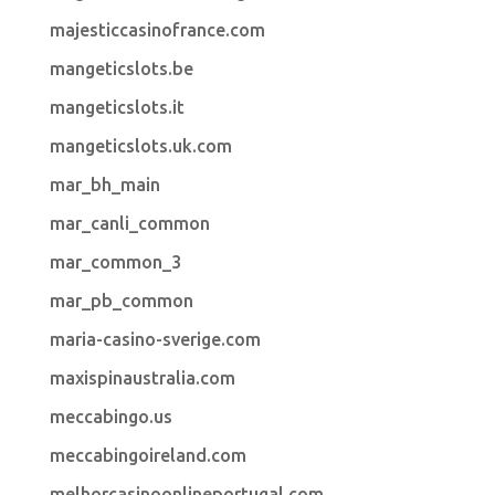
majesticcasinofrance.com
mangeticslots.be
mangeticslots.it
mangeticslots.uk.com
mar_bh_main
mar_canli_common
mar_common_3
mar_pb_common
maria-casino-sverige.com
maxispinaustralia.com
meccabingo.us
meccabingoireland.com
melhorcasinoonlineportugal.com