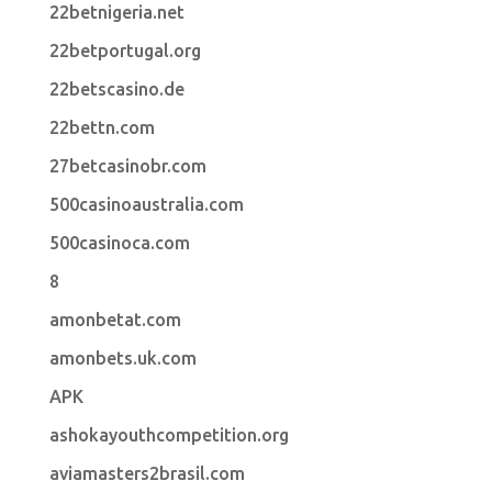
22betnigeria.net
22betportugal.org
22betscasino.de
22bettn.com
27betcasinobr.com
500casinoaustralia.com
500casinoca.com
8
amonbetat.com
amonbets.uk.com
APK
ashokayouthcompetition.org
aviamasters2brasil.com