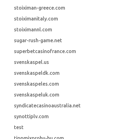
stoiximan-greece.com
stoiximanitaly.com
stoiximannl.com
sugar-rush-game.net
superbetcasinofrance.com
svenskaspel.us
svenskaspeldk.com
svenskaspeles.com
svenskaspeluk.com
syndicatecasinoaustralia.net
synottiplv.com
test
tippmixprohu-hu.com