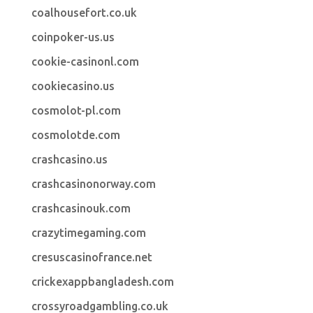
coalhousefort.co.uk
coinpoker-us.us
cookie-casinonl.com
cookiecasino.us
cosmolot-pl.com
cosmolotde.com
crashcasino.us
crashcasinonorway.com
crashcasinouk.com
crazytimegaming.com
cresuscasinofrance.net
crickexappbangladesh.com
crossyroadgambling.co.uk