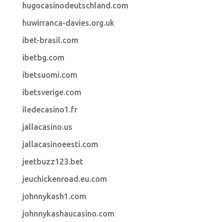
hugocasinodeutschland.com
huwirranca-davies.org.uk
ibet-brasil.com
ibetbg.com
ibetsuomi.com
ibetsverige.com
iledecasino1.fr
jallacasino.us
jallacasinoeesti.com
jeetbuzz123.bet
jeuchickenroad.eu.com
johnnykash1.com
johnnykashaucasino.com