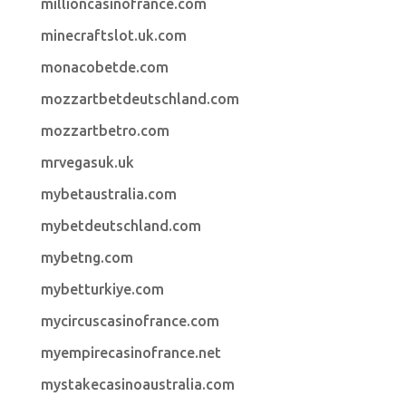
millioncasinofrance.com
minecraftslot.uk.com
monacobetde.com
mozzartbetdeutschland.com
mozzartbetro.com
mrvegasuk.uk
mybetaustralia.com
mybetdeutschland.com
mybetng.com
mybetturkiye.com
mycircuscasinofrance.com
myempirecasinofrance.net
mystakecasinoaustralia.com