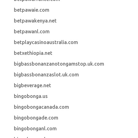
betpawaie.com
betpawakenya.net
betpawanl.com
betplaycasinoaustralia.com
betxethiopia.net
bigbassbonanzanotongamstop.uk.com
bigbassbonanzaslot.uk.com
bigbeverage.net
bingobonga.us
bingobongacanada.com
bingobongade.com
bingobonganl.com