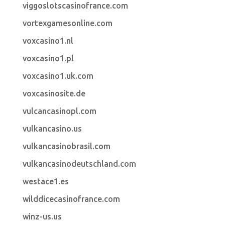
viggoslotscasinofrance.com
vortexgamesonline.com
voxcasino1.nl
voxcasino1.pl
voxcasino1.uk.com
voxcasinosite.de
vulcancasinopl.com
vulkancasino.us
vulkancasinobrasil.com
vulkancasinodeutschland.com
westace1.es
wilddicecasinofrance.com
winz-us.us