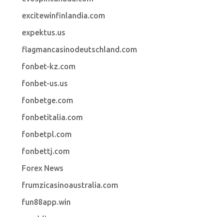
excitewinfinlandia.com
expektus.us
flagmancasinodeutschland.com
fonbet-kz.com
fonbet-us.us
fonbetge.com
fonbetitalia.com
fonbetpl.com
fonbettj.com
Forex News
frumzicasinoaustralia.com
fun88app.win