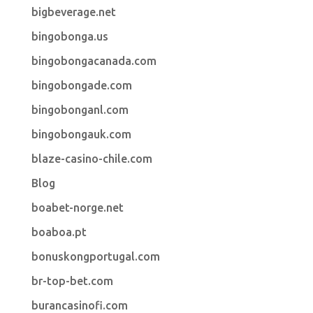
bigbeverage.net
bingobonga.us
bingobongacanada.com
bingobongade.com
bingobonganl.com
bingobongauk.com
blaze-casino-chile.com
Blog
boabet-norge.net
boaboa.pt
bonuskongportugal.com
br-top-bet.com
burancasinofi.com