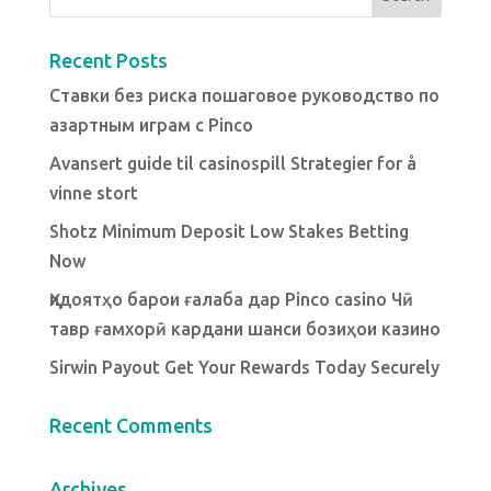
Recent Posts
Ставки без риска пошаговое руководство по
азартным играм с Pinco
Avansert guide til casinospill Strategier for å
vinne stort
Shotz Minimum Deposit Low Stakes Betting
Now
Ҳидоятҳо барои ғалаба дар Pinco casino Чӣ
тавр ғамхорӣ кардани шанси бозиҳои казино
Sirwin Payout Get Your Rewards Today Securely
Recent Comments
Archives