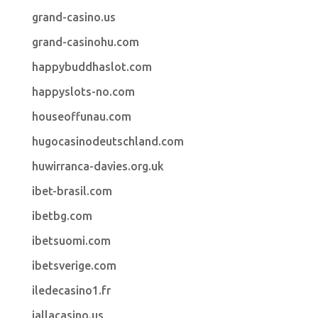
grand-casino.us
grand-casinohu.com
happybuddhaslot.com
happyslots-no.com
houseoffunau.com
hugocasinodeutschland.com
huwirranca-davies.org.uk
ibet-brasil.com
ibetbg.com
ibetsuomi.com
ibetsverige.com
iledecasino1.fr
jallacasino.us