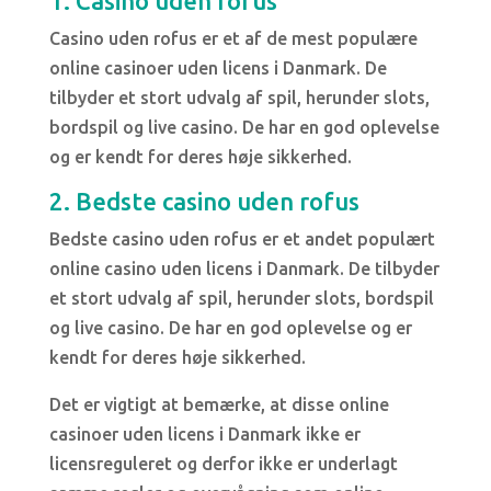
1. Casino uden rofus
Casino uden rofus er et af de mest populære
online casinoer uden licens i Danmark. De
tilbyder et stort udvalg af spil, herunder slots,
bordspil og live casino. De har en god oplevelse
og er kendt for deres høje sikkerhed.
2. Bedste casino uden rofus
Bedste casino uden rofus er et andet populært
online casino uden licens i Danmark. De tilbyder
et stort udvalg af spil, herunder slots, bordspil
og live casino. De har en god oplevelse og er
kendt for deres høje sikkerhed.
Det er vigtigt at bemærke, at disse online
casinoer uden licens i Danmark ikke er
licensreguleret og derfor ikke er underlagt