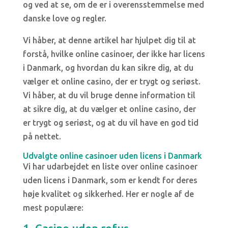
og ved at se, om de er i overensstemmelse med
danske love og regler.
Vi håber, at denne artikel har hjulpet dig til at
forstå, hvilke online casinoer, der ikke har licens
i Danmark, og hvordan du kan sikre dig, at du
vælger et online casino, der er trygt og seriøst.
Vi håber, at du vil bruge denne information til
at sikre dig, at du vælger et online casino, der
er trygt og seriøst, og at du vil have en god tid
på nettet.
Udvalgte online casinoer uden licens i Danmark
Vi har udarbejdet en liste over online casinoer
uden licens i Danmark, som er kendt for deres
høje kvalitet og sikkerhed. Her er nogle af de
mest populære: