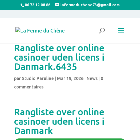
Jouer gratuitement à slots casino
06 72 12 08 86
lafermeduchene73@gmail.com
Jeuc Du Casino
: Cela vous permet d'économiser de l'argent
pendant que vous jouez.
Jungli Win Casino Free Spins Sans Depot
- La lecture
automatique est disponible, mais c'est un peu décevant.
Rangliste over online
Bonus De Casino 200 Bonus De Bienvenue
: Le tableau ci-
casinoer uden licens i
dessous contient plus d'informations sur les variantes de
Danmark.6435
roulette disponibles.
par
Studio Paruline
|
Mar 19, 2026
|
News
|
0
Télécharger poker en ligne
commentaires
Meilleurs Sites De Jeu Slots
Casino Reviews apporte le meilleur style de vie des
Rangliste over online
casinos en ligne directement de nos casinos évalués au
casinoer uden licens i
navigateur Web et aux magasins d'applications de votre
Danmark
appareil.