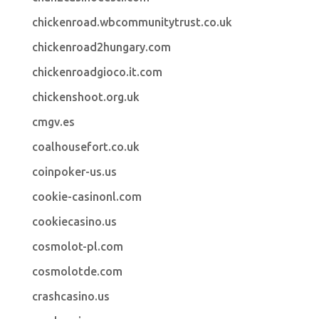
chickenroad.wbcommunitytrust.co.uk
chickenroad2hungary.com
chickenroadgioco.it.com
chickenshoot.org.uk
cmgv.es
coalhousefort.co.uk
coinpoker-us.us
cookie-casinonl.com
cookiecasino.us
cosmolot-pl.com
cosmolotde.com
crashcasino.us