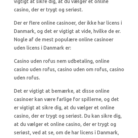
vigtigt at sikre dig, at du vælger et online
casino, der er trygt og seriøst.
Der er flere online casinoer, der ikke har licens i
Danmark, og det er vigtigt at vide, hvilke de er.
Nogle af de mest populære online casinoer
uden licens i Danmark er:
Casino uden rofus nem udbetaling, online
casino uden rofus, casino uden om rofus, casino
uden rofus.
Det er vigtigt at bemærke, at disse online
casinoer kan være farlige for spillerne, og det
er vigtigt at sikre dig, at du vælger et online
casino, der er trygt og seriøst. Du kan sikre dig,
at du vælger et online casino, der er trygt og
seriøst, ved at se, om de har licens i Danmark,