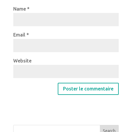
Name
*
Email
*
Website