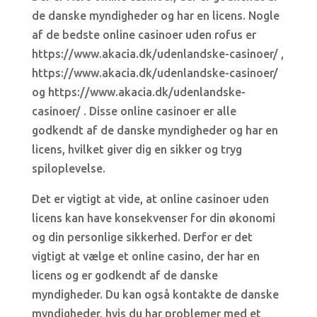
de danske myndigheder og har en licens. Nogle
af de bedste online casinoer uden rofus er
https://www.akacia.dk/udenlandske-casinoer/ ,
https://www.akacia.dk/udenlandske-casinoer/
og https://www.akacia.dk/udenlandske-
casinoer/ . Disse online casinoer er alle
godkendt af de danske myndigheder og har en
licens, hvilket giver dig en sikker og tryg
spiloplevelse.
Det er vigtigt at vide, at online casinoer uden
licens kan have konsekvenser for din økonomi
og din personlige sikkerhed. Derfor er det
vigtigt at vælge et online casino, der har en
licens og er godkendt af de danske
myndigheder. Du kan også kontakte de danske
myndigheder, hvis du har problemer med et