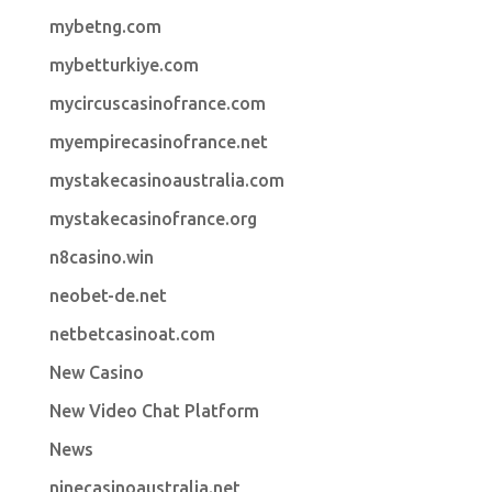
mybetng.com
mybetturkiye.com
mycircuscasinofrance.com
myempirecasinofrance.net
mystakecasinoaustralia.com
mystakecasinofrance.org
n8casino.win
neobet-de.net
netbetcasinoat.com
New Casino
New Video Chat Platform
News
ninecasinoaustralia.net