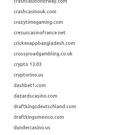
crashcasinonorway.com
crashcasinouk.com
crazytimegaming.com
cresuscasinofrance.net
crickexappbangladesh.com
crossyroadgambling.co.uk
crypto 13.03
cryptorino.us
dashbet1.com
dazardscasino.com
draftkingsdeutschland.com
draftkingsmexico.com
dundercasino.us