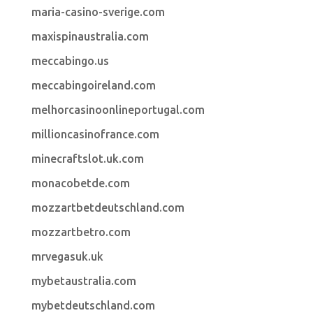
maria-casino-sverige.com
maxispinaustralia.com
meccabingo.us
meccabingoireland.com
melhorcasinoonlineportugal.com
millioncasinofrance.com
minecraftslot.uk.com
monacobetde.com
mozzartbetdeutschland.com
mozzartbetro.com
mrvegasuk.uk
mybetaustralia.com
mybetdeutschland.com