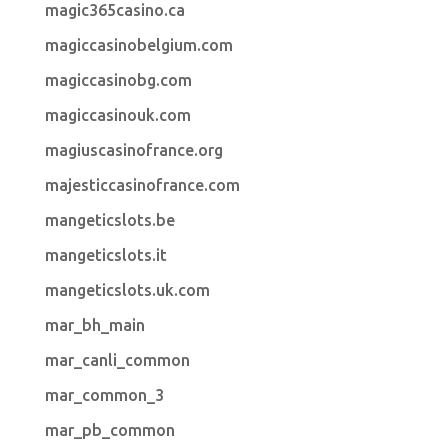
magic365casino.ca
magiccasinobelgium.com
magiccasinobg.com
magiccasinouk.com
magiuscasinofrance.org
majesticcasinofrance.com
mangeticslots.be
mangeticslots.it
mangeticslots.uk.com
mar_bh_main
mar_canli_common
mar_common_3
mar_pb_common