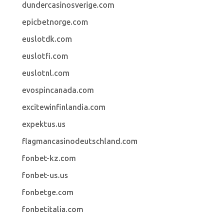
dundercasinosverige.com
epicbetnorge.com
euslotdk.com
euslotfi.com
euslotnl.com
evospincanada.com
excitewinfinlandia.com
expektus.us
flagmancasinodeutschland.com
fonbet-kz.com
fonbet-us.us
fonbetge.com
fonbetitalia.com