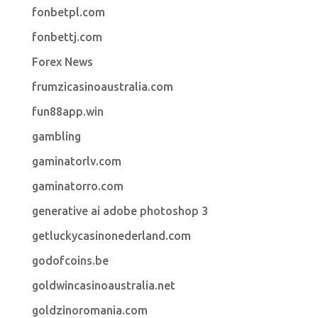
fonbetpl.com
fonbettj.com
Forex News
frumzicasinoaustralia.com
fun88app.win
gambling
gaminatorlv.com
gaminatorro.com
generative ai adobe photoshop 3
getluckycasinonederland.com
godofcoins.be
goldwincasinoaustralia.net
goldzinoromania.com