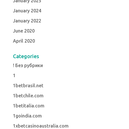
January 2025
January 2024
January 2022
June 2020
April 2020
Categories
! Без рубрики
1
1betbrasil.net
1betchile.com
1betitalia.com
1goindia.com
1xbetcasinoaustralia.com