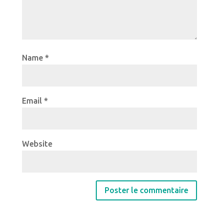
Name
*
Email
*
Website