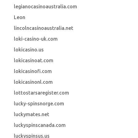
legianocasinoaustralia.com
Leon
lincolncasinoaustralia.net
loki-casino-uk.com
lokicasino.us
lokicasinoat.com
lokicasinofi.com
lokicasinonl.com
lottostarsaregister.com
lucky-spinsnorge.com
luckymates.net
luckyspinscanada.com
luckyspinsus.us