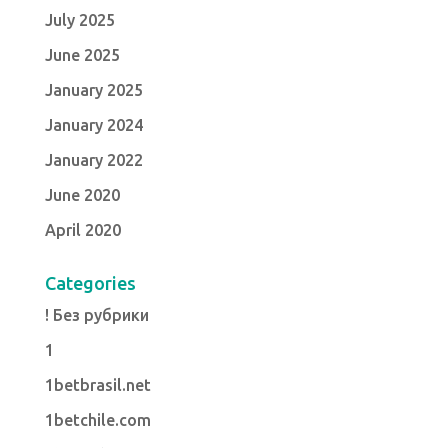
July 2025
June 2025
January 2025
January 2024
January 2022
June 2020
April 2020
Categories
! Без рубрики
1
1betbrasil.net
1betchile.com