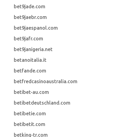
bet9jade.com
bet9jaebr.com
bet9jaespanol.com
bet9jafr.com
bet9janigeria.net
betanoitalia.it
betfande.com
betfredcasinoaustralia.com
betibet-au.com
betibetdeutschland.com
betibetie.com
betibetit.com
betking-tr.com