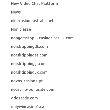
New Video Chat Platform
News
ninecasinoaustralia.net
Non classé
nongamstopukcasinosites.uk.com
norsktippingdk.com
norsktippinges.com
norsktippinggr.com
norsktippinguk.com
novos-casinos-pt
nvcasino-bonus.de.com
oddsetde.com
onlywincasino1.ca