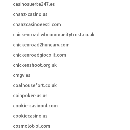
casinosuerte247.es
chanz-casino.us
chanzcasinoeesti.com
chickenroad.wbcommunitytrust.co.uk
chickenroad2hungary.com
chickenroadgioco.it.com
chickenshoot.org.uk
cmgv.es
coalhousefort.co.uk
coinpoker-us.us
cookie-casinonl.com
cookiecasino.us
cosmolot-pl.com