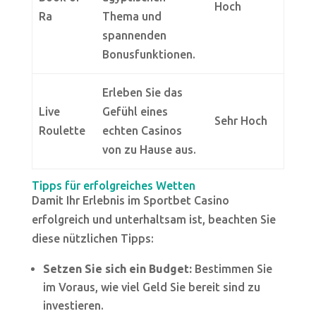
Hoch
Ra
Thema und
spannenden
Bonusfunktionen.
Erleben Sie das
Live
Gefühl eines
Sehr Hoch
Roulette
echten Casinos
von zu Hause aus.
Tipps für erfolgreiches Wetten
Damit Ihr Erlebnis im Sportbet Casino
erfolgreich und unterhaltsam ist, beachten Sie
diese nützlichen Tipps:
Setzen Sie sich ein Budget:
Bestimmen Sie
im Voraus, wie viel Geld Sie bereit sind zu
investieren.