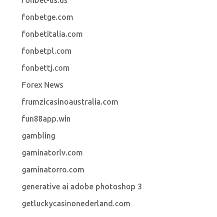
fonbetge.com
fonbetitalia.com
fonbetpl.com
fonbettj.com
Forex News
frumzicasinoaustralia.com
fun88app.win
gambling
gaminatorlv.com
gaminatorro.com
generative ai adobe photoshop 3
getluckycasinonederland.com