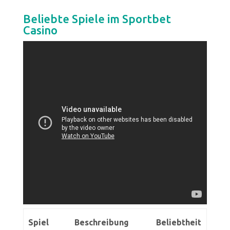
Beliebte Spiele im Sportbet
Casino
Spiel
Beschreibung
Beliebtheit