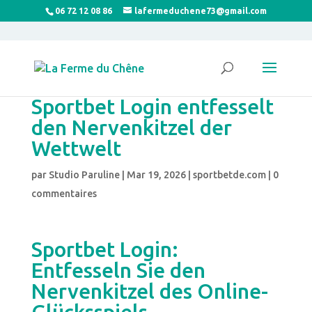
Meilleur joueur de blackjack de tous les
06 72 12 08 86
lafermeduchene73@gmail.com
temps
Quelles Machines à Sous Ont Les Meilleures Chances De
Payer
: Il y a plusieurs émissions de télévision qui ont eu des
machines à sous conçues autour d'elles, de qualité variable,
Sportbet Login entfesselt
mais avec un spectacle aussi grand que The Walking Dead,
den Nervenkitzel der
le principal aristocrate des machines à sous voulait
Wettwelt
s'assurer que La machine à sous The Walking Dead était à
la hauteur des normes du spectacle, et ce qu'ils ont
par
Studio Paruline
|
Mar 19, 2026
|
sportbetde.com
|
0
proposé ne déçoit pas.
commentaires
Retrait Casino Apple Pay
- Oui, les joueurs peuvent jouer à
différentes machines à sous en ligne au Vietnam.
Sportbet Login:
Slots De Crédit Gratuits Pas De Dépôt
: Toutes les
caractéristiques et tous les signes sont là, et les cloches et
Entfesseln Sie den
les sifflets ne manquent pas en termes de jeux, de
Nervenkitzel des Online-
promotions et de support.