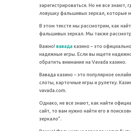
зарегистрироваться. Но не все знают, 
ловушку фальшивых зеркал, которые м
В этом тексте мы рассмотрим, как найт
фальшивых зеркал. Мы также рассмотри
Важно!
вавада
казино – это официально
надежные игры. Если вы ищете надежно
обратить внимание на Vavada казино.
Вавада казино – это популярное онлай
слоты, карточные игры и рулетку. Каз
vavada.com.
Однако, не все знают, как найти офиц
сайт, то вам нужно найти его в поиско
зеркало”.