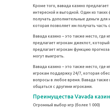
Кроме того, вавада казино предлагает
интересной и выгодной. Один из таких 
получать дополнительные деньги для и
которая позволяет им получать часть 
Вавада казино – это также место, где
предлагает игрокам джекпот, который
предлагает игрокам функцию прогноза 
могут выиграть.
Вавада казино – это также место, где 
игрокам поддержку 24/7, которая обес
вопросы в любое время. Вавада также 
общаться с другими игроками.
Преимущества Vavada кази
Огромный выбор игр (более 1 000)