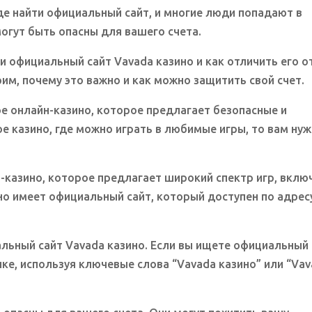
где найти официальный сайт, и многие люди попадают в
огут быть опасны для вашего счета.
и официальный сайт Vavada казино и как отличить его о
м, почему это важно и как можно защитить свой счет.
е онлайн-казино, которое предлагает безопасные и
е казино, где можно играть в любимые игры, то вам ну
н-казино, которое предлагает широкий спектр игр, вклю
ино имеет официальный сайт, который доступен по адрес
иальный сайт Vavada казино. Если вы ищете официальный
вике, используя ключевые слова “Vavada казино” или “Va