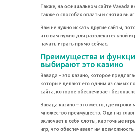
Также, на официальном сайте Vavada в
также о способах оплаты и снятия выи
Вам не нужно искать другие сайты, пот
что вам нужно для развлекательной иг
начать играть прямо сейчас.
Преимущества и функции
выбирают это казино
Вавада – это казино, которое предлаг
которые делают его одним из самых по
сайта, которое обеспечивает безопасн
Вавада казино – это место, где игроки 
множество преимуществ. Один из глав
включает в себя слоты, карточные игры
игр, что обеспечивает им возможность 