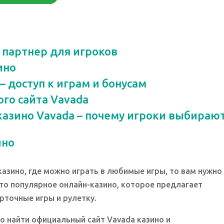
tes les autres icônes.
 партнер для игроков
ино
 доступ к играм и бонусам
го сайта Vavada
азино Vavada – почему игроки выбираю
ино
казино, где можно играть в любимые игры, то вам нужно
Это популярное онлайн-казино, которое предлагает
рточные игры и рулетку.
но найти официальный сайт Vavada казино и