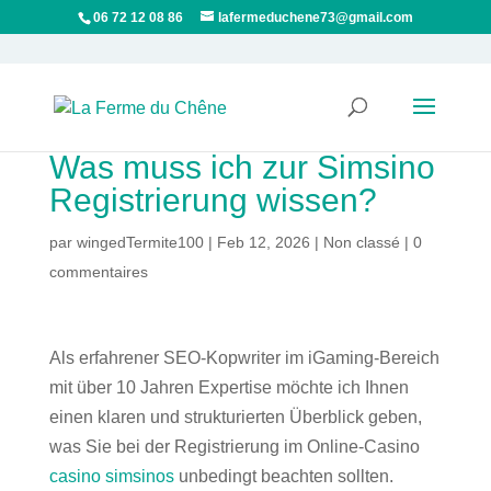
Jouez à des jeux de casino sans télécharger
06 72 12 08 86
lafermeduchene73@gmail.com
Bonus De Bienvenue Blackjack En Ligne Belgique
: Chaque
fois que vous débloquez un nouveau niveau, vous bénéficierez
d'avantages supplémentaires, notamment des bonus de match,
des promotions de rechargement, etc.
Was muss ich zur Simsino
Meilleur Moment Pour Jouer à Slots Online
- Casino en direct -
Registrierung wissen?
Le casino en direct propose également un bon nombre de jeux,
par
wingedTermite100
|
Feb 12, 2026
|
Non classé
|
0
avec la Roulette, le Blackjack, le Baccarat et Dream Catcher.
commentaires
Casino En Ligne 500 Euros Sans Dépôt
: Une autre option, et
mon jeu préféré de choix, est de flat call.
Machines à sous bleu rouge
Als erfahrener SEO-Kopwriter im iGaming-Bereich
mit über 10 Jahren Expertise möchte ich Ihnen
Squeeze Baccarat Avec Bonus
einen klaren und strukturierten Überblick geben,
Ces numéros seront valables 72 heures.
was Sie bei der Registrierung im Online-Casino
Ruby Fortune Casino Free Spins Sans Depot
casino simsinos
unbedingt beachten sollten.