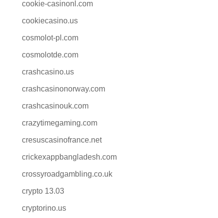
cookie-casinonl.com
cookiecasino.us
cosmolot-pl.com
cosmolotde.com
crashcasino.us
crashcasinonorway.com
crashcasinouk.com
crazytimegaming.com
cresuscasinofrance.net
crickexappbangladesh.com
crossyroadgambling.co.uk
crypto 13.03
cryptorino.us