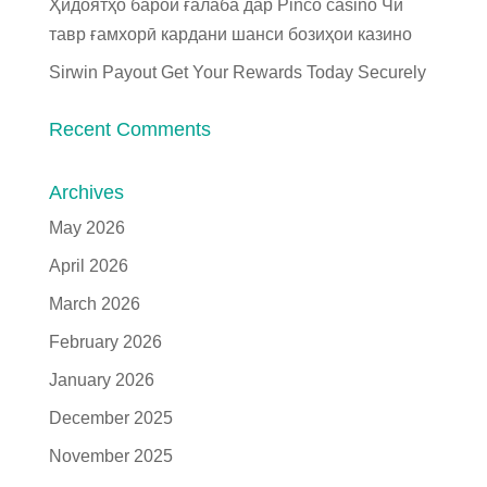
Ҳидоятҳо барои ғалаба дар Pinco casino Чӣ
тавр ғамхорӣ кардани шанси бозиҳои казино
Sirwin Payout Get Your Rewards Today Securely
Recent Comments
Archives
May 2026
April 2026
March 2026
February 2026
January 2026
December 2025
November 2025