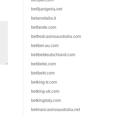
bet9janigeria.net
betanoitalia.it
betfande.com
betfredcasinoaustralia.com
betibet-au.com
betibetdeutschland.com
betibetie.com
betibetit.com
betking-tr.com
betking-uk.com
betkingitaly.com
betmancasinoaustralia.net