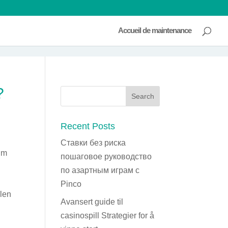
Accueil de maintenance
 grâce aux symboles principaux et spéciaux avec des fonctions
cre et encore plus difficile de choisir le service à utiliser.
?
Recent Posts
Ставки без риска
im
пошаговое руководство
по азартным играм с
Pinco
llen
Avansert guide til
casinospill Strategier for å