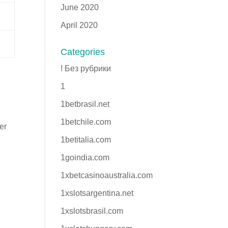
June 2020
April 2020
Categories
! Без рубрики
1
1betbrasil.net
1betchile.com
er
1betitalia.com
1goindia.com
1xbetcasinoaustralia.com
1xslotsargentina.net
1xslotsbrasil.com