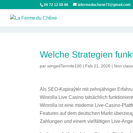
Bonus de casino encaissable
06 72 12 08 86
lafermeduchene73@gmail.com
Machine à Sous Thème Fruits Argent Réel
: Le processus de je
supplémentaires, des tours gratuits et 2 tours de bonus supplém
Lets Jackpot Casino Avis Et Bonus 2026
- Il offre même un ava
Casino Flexepin Dépôt Minimum
: Avec autant de choix à votre di
Welche Strategien funk
Bonus casino au Canada sans dépôt
par
wingedTermite100
|
Feb 21, 2026
|
Non class
Slots Gratuits Sans Inscription Et Dépôt
Jouez à Elemental Gems Megaways gratuitement Maintenan
Machines à Sous En Ligne Crypto
Als SEO-Kopiraýtér mit zehnjähriger Erfahr
Supermeter est votre passeport pour de plus grandes victoir
Winrolla Live Casino tatsächlich funktionie
Il est important de se rappeler que c'est ce qu'ils disent aux
Winrolla ist eine moderne Live-Casino-Plattf
Features auf dem deutschen Markt überzeugt
Numero gagnant du loto de ce soir
Zahlungen und einem vielfältigen Live-Ange
Jouer Sic Bo En Direct Avec Bonus