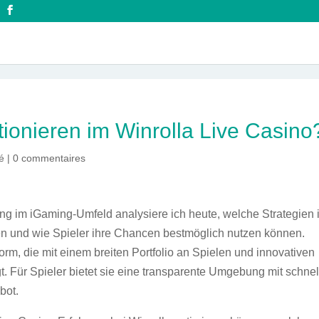
u de la machine à sous Irish Eyes est passionnant et absorbant
entaires.
ntage en vous permettant de lancer les dés à chaque fois.
sposition, il peut être difficile de distinguer le meilleur du médio
tionieren im Winrolla Live Casino
é
|
0 commentaires
t.
ung im iGaming-Umfeld analysiere ich heute, welche Strategien 
es.
ren und wie Spieler ihre Chancen bestmöglich nutzen können.
 opérateurs de casino.
orm, die mit einem breiten Portfolio an Spielen und innovativen
. Für Spieler bietet sie eine transparente Umgebung mit schne
bot.