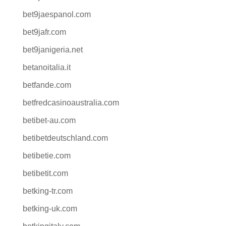
bet9jaespanol.com
bet9jafr.com
bet9janigeria.net
betanoitalia.it
betfande.com
betfredcasinoaustralia.com
betibet-au.com
betibetdeutschland.com
betibetie.com
betibetit.com
betking-tr.com
betking-uk.com