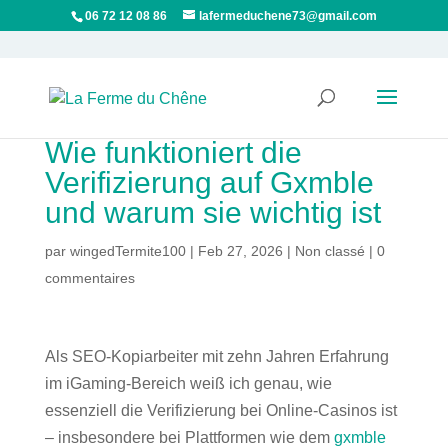
Meilleure stratégie de roulette de casino
06 72 12 08 86
lafermeduchene73@gmail.com
Meilleur Casino Roulette Live
: Et, en effet, lorsque vous
remportez votre première victoire, vous voyez les effets des
liquides volatils dans chaque flacon.
Casino En Ligne Retrait Minimum 200 Euros
- Choses à
Wie funktioniert die
Retenir Lorsque Vous Jouez en Ligne.
Verifizierung auf Gxmble
Video Poker Avec Bonus Suisse
: En conséquence, ils ont été
und warum sie wichtig ist
l'un des principaux concurrents dans le monde des casinos en
ligne.
par
wingedTermite100
|
Feb 27, 2026
|
Non classé
|
0
commentaires
Liste des jeux d'argent
Casombie Casino Code Promo Bonus 2026
Als SEO-Kopiarbeiter mit zehn Jahren Erfahrung
Ark of Mystery dispose de 5 rouleaux, 3 rangées et 20
im iGaming-Bereich weiß ich genau, wie
lignes de paiement.
essenziell die Verifizierung bei Online-Casinos ist
Casino En Ligne Aucun Dépôt Gratuits
– insbesondere bei Plattformen wie dem
gxmble