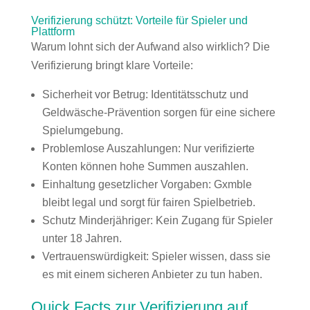
Verifizierung schützt: Vorteile für Spieler und
Plattform
Warum lohnt sich der Aufwand also wirklich? Die
Verifizierung bringt klare Vorteile:
Sicherheit vor Betrug: Identitätsschutz und
Geldwäsche-Prävention sorgen für eine sichere
Spielumgebung.
Problemlose Auszahlungen: Nur verifizierte
Konten können hohe Summen auszahlen.
Einhaltung gesetzlicher Vorgaben: Gxmble
bleibt legal und sorgt für fairen Spielbetrieb.
Schutz Minderjähriger: Kein Zugang für Spieler
unter 18 Jahren.
Vertrauenswürdigkeit: Spieler wissen, dass sie
es mit einem sicheren Anbieter zu tun haben.
Quick Facts zur Verifizierung auf