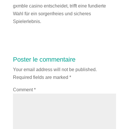
gxmble casino entscheidet, trifft eine fundierte
Wahl für ein sorgenfreies und sicheres
Spielerlebnis.
Poster le commentaire
Your email address will not be published.
Required fields are marked
*
Comment
*