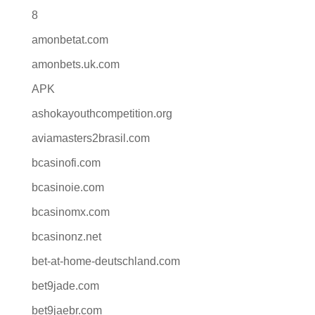
8
amonbetat.com
amonbets.uk.com
APK
ashokayouthcompetition.org
aviamasters2brasil.com
bcasinofi.com
bcasinoie.com
bcasinomx.com
bcasinonz.net
bet-at-home-deutschland.com
bet9jade.com
bet9jaebr.com