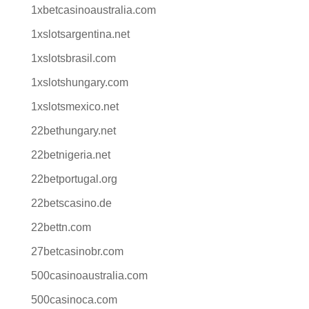
1xbetcasinoaustralia.com
1xslotsargentina.net
1xslotsbrasil.com
1xslotshungary.com
1xslotsmexico.net
22bethungary.net
22betnigeria.net
22betportugal.org
22betscasino.de
22bettn.com
27betcasinobr.com
500casinoaustralia.com
500casinoca.com