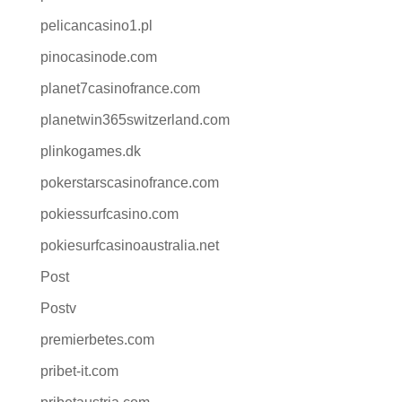
pelicancasino1.pl
pinocasinode.com
planet7casinofrance.com
planetwin365switzerland.com
plinkogames.dk
pokerstarscasinofrance.com
pokiessurfcasino.com
pokiesurfcasinoaustralia.net
Post
Postv
premierbetes.com
pribet-it.com