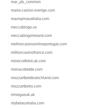
mar_pb_common
maria-casino-sverige.com
maxispinaustralia.com
meccabingo.us
meccabingoireland.com
melhorcasinoonlineportugal.com
millioncasinofrance.com
minecraftslot.uk.com
monacobetde.com
mozzartbetdeutschland.com
mozzartbetro.com
mrvegasuk.uk
mybetaustralia.com