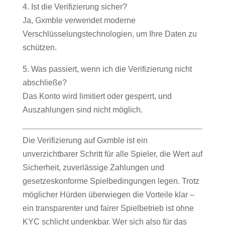
4. Ist die Verifizierung sicher?
Ja, Gxmble verwendet moderne
Verschlüsselungstechnologien, um Ihre Daten zu
schützen.
5. Was passiert, wenn ich die Verifizierung nicht
abschließe?
Das Konto wird limitiert oder gesperrt, und
Auszahlungen sind nicht möglich.
Die Verifizierung auf Gxmble ist ein
unverzichtbarer Schritt für alle Spieler, die Wert auf
Sicherheit, zuverlässige Zahlungen und
gesetzeskonforme Spielbedingungen legen. Trotz
möglicher Hürden überwiegen die Vorteile klar –
ein transparenter und fairer Spielbetrieb ist ohne
KYC schlicht undenkbar. Wer sich also für das